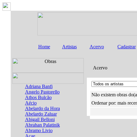
Home
Artistas
Acervo
Cadastrar
Acervo
Adriana Banfi
Angelo Pastorello
Não existem obras do(a)
Athos Bulcão
Aécio
Ordenar por: mais rece
Abelardo da Hora
Abelardo Zaluar
Abigail Belloni
Abrahan Palatinik
Abramo Livio
Acae