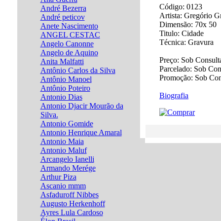
Código:
0123
André Bezerra
Artista:
Gregório G
André peticov
Dimensão:
70x 50
Anete Nascimento
Titulo:
Cidade
ANGEL CESTAC
Técnica:
Gravura
Angelo Canonne
Angelo de Aquino
Preço:
Sob Consult
Anita Malfatti
Parcelado:
Sob Con
Antônio Carlos da Silva
Promoção:
Sob Con
Antônio Manoel
Antônio Poteiro
Biografia
Antonio Dias
Antonio Djacir Mourão da
Silva.
Antonio Gomide
Antonio Henrique Amaral
Antonio Maia
Antonio Maluf
Arcangelo Ianelli
Armando Merége
Arthur Piza
Ascanio mmm
Asfaduroff Nibbes
Augusto Herkenhoff
Ayres Lula Cardoso