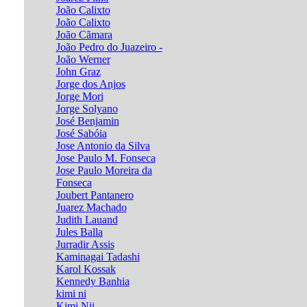
João Calixto
João Calixto
João Cãmara
João Pedro do Juazeiro -
João Werner
John Graz
Jorge dos Anjos
Jorge Mori
Jorge Solyano
José Benjamin
José Sabóia
Jose Antonio da Silva
Jose Paulo M. Fonseca
Jose Paulo Moreira da
Fonseca
Joubert Pantanero
Juarez Machado
Judith Lauand
Jules Balla
Jurradir Assis
Kaminagai Tadashi
Karol Kossak
Kennedy Banhia
kimi ni
Kimi Nii