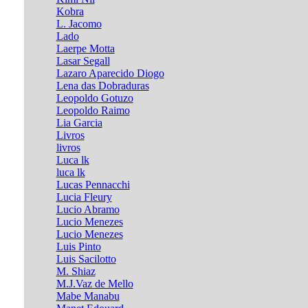
Kobra
L. Jacomo
Lado
Laerpe Motta
Lasar Segall
Lazaro Aparecido Diogo
Lena das Dobraduras
Leopoldo Gotuzo
Leopoldo Raimo
Lia Garcia
Livros
livros
Luca lk
luca lk
Lucas Pennacchi
Lucia Fleury
Lucio Abramo
Lucio Menezes
Lucio Menezes
Luis Pinto
Luis Sacilotto
M. Shiaz
M.J.Vaz de Mello
Mabe Manabu