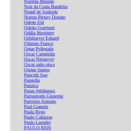
Noemia Mourão
Noir da Costa Bandeira
Nomê de Andrade
Norma Piegay Donato
Odette Eid
Odetto Guersoni
Odilla Mestriner
Oehlmeyer Edgard
Olimpio Franco
Omar Pellegada
Oscar Campiglia
Oscar Niemeyer
Oscar satio oiwa
Osmar Santos
Pancetti Jose
Pangella
Panzica
Papas Stéphanos
Parissinotto Giuseppi
Parreiras Antonio
Paul Gagarin
Paula Rego
Paulo Calanzas
Paulo Laender
PAULO REIS