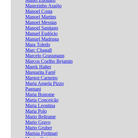
Manet Edouard
Manezinho Araújo
Manoel Costa
Manoel Martins
Manoel Messias
Manoel Santiago
Manuel Eudócio
Manuel Madruga
Mara Toledo
Marc Chagall
Marcelo Grassmann
Marcos Coelho Bejamin
Marek Halter
Margarita Farré
Margot Carneiro
Maria Angela Pizzo
Pagnani
Maria Bonome
Maria Conceição
Maria Leontina
Maria Polo
Mario Beltrame
Mario Gravo
Mario Gruber
Marisia Portinari