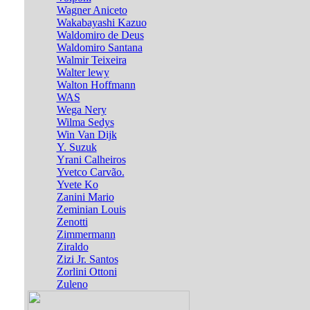
Wagner Aniceto
Wakabayashi Kazuo
Waldomiro de Deus
Waldomiro Santana
Walmir Teixeira
Walter lewy
Walton Hoffmann
WAS
Wega Nery
Wilma Sedys
Win Van Dijk
Y. Suzuk
Yrani Calheiros
Yvetco Carvão.
Yvete Ko
Zanini Mario
Zeminian Louis
Zenotti
Zimmermann
Ziraldo
Zizi Jr. Santos
Zorlini Ottoni
Zuleno