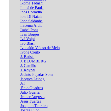
Ikoma Tadashi
Inimá de Paula
Inos Corradin
Iole Di Natale
Ione Saldanha
Iracema Ardit
Isabel Pons
Ivan Borges
Ivã Volpi
Ivo Blasi
Ivonaldo Veloso de Melo
Ivone Couto
J. Batista
J. BLUMBERG
J. Camillo
J. Roybal
Jacinto Pujadas Soler
Jacques Lelong
Jaf
Jânio Quadros
Júlio Guerra
Jenner Augusto
Jesus Fuertes
Joaquim Tenreiro
Joarez Filho