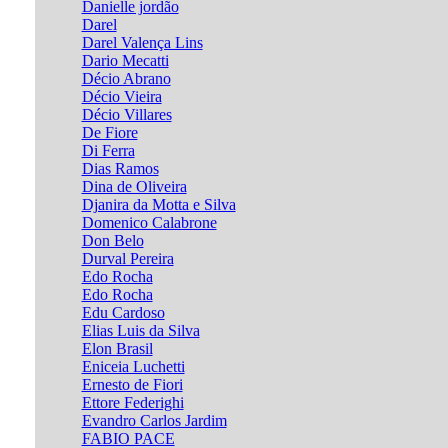
Danielle jordão
Darel
Darel Valença Lins
Dario Mecatti
Décio Abrano
Décio Vieira
Décio Villares
De Fiore
Di Ferra
Dias Ramos
Dina de Oliveira
Djanira da Motta e Silva
Domenico Calabrone
Don Belo
Durval Pereira
Edo Rocha
Edo Rocha
Edu Cardoso
Elias Luis da Silva
Elon Brasil
Eniceia Luchetti
Ernesto de Fiori
Ettore Federighi
Evandro Carlos Jardim
FABIO PACE