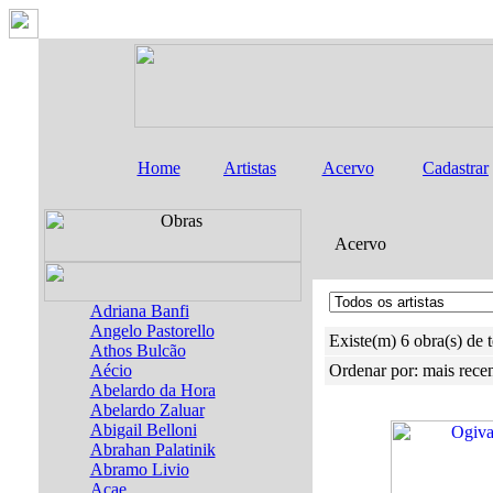
Home
Artistas
Acervo
Cadastrar
Acervo
Adriana Banfi
Angelo Pastorello
Existe(m) 6 obra(s) de 
Athos Bulcão
Aécio
Ordenar por: mais rece
Abelardo da Hora
Abelardo Zaluar
Abigail Belloni
Abrahan Palatinik
Abramo Livio
Acae