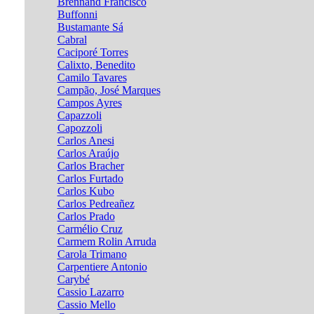
Brennand Francisco
Buffonni
Bustamante Sá
Cabral
Caciporé Torres
Calixto, Benedito
Camilo Tavares
Campão, José Marques
Campos Ayres
Capazzoli
Capozzoli
Carlos Anesi
Carlos Araújo
Carlos Bracher
Carlos Furtado
Carlos Kubo
Carlos Pedreañez
Carlos Prado
Carmélio Cruz
Carmem Rolin Arruda
Carola Trimano
Carpentiere Antonio
Carybé
Cassio Lazarro
Cassio Mello