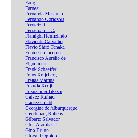
Fang
Farnesi
Fernando Mesquita
Fernando Odriozola
Ferraciolli
Ferraciolli L.C.
Fiamighi Hermelindo
Flavio de Carvalho
Flavio Shiró Tanaka
Francesco Iacomo
Francisco Aurélio de
Figueiredo
Frank Schaeffer
Frans Krajcberg
Freitas Martins
Fukuda Kenji
Fukushima Tikashi
Galvez Rafhael
Garcez Gentil
Georgina de Alburquerque
Gerchman, Rubens
Gilberto Salvador
Gina Arambasic
Gino Bruno
Giovani Óppido