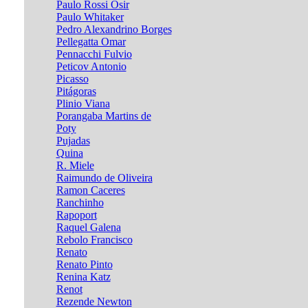
Paulo Rossi Osir
Paulo Whitaker
Pedro Alexandrino Borges
Pellegatta Omar
Pennacchi Fulvio
Peticov Antonio
Picasso
Pitágoras
Plinio Viana
Porangaba Martins de
Poty
Pujadas
Quina
R. Miele
Raimundo de Oliveira
Ramon Caceres
Ranchinho
Rapoport
Raquel Galena
Rebolo Francisco
Renato
Renato Pinto
Renina Katz
Renot
Rezende Newton