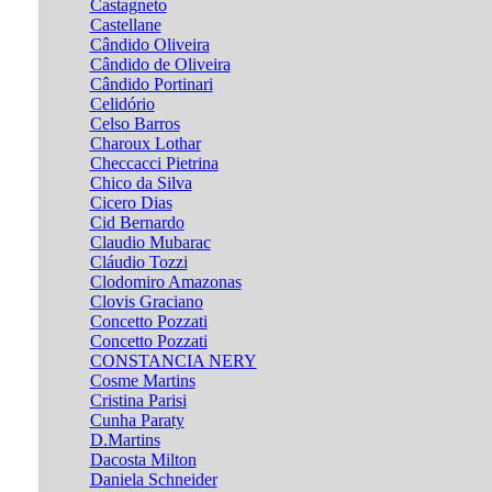
Castagneto
Castellane
Cândido Oliveira
Cândido de Oliveira
Cândido Portinari
Celidório
Celso Barros
Charoux Lothar
Checcacci Pietrina
Chico da Silva
Cicero Dias
Cid Bernardo
Claudio Mubarac
Cláudio Tozzi
Clodomiro Amazonas
Clovis Graciano
Concetto Pozzati
Concetto Pozzati
CONSTANCIA NERY
Cosme Martins
Cristina Parisi
Cunha Paraty
D.Martins
Dacosta Milton
Daniela Schneider