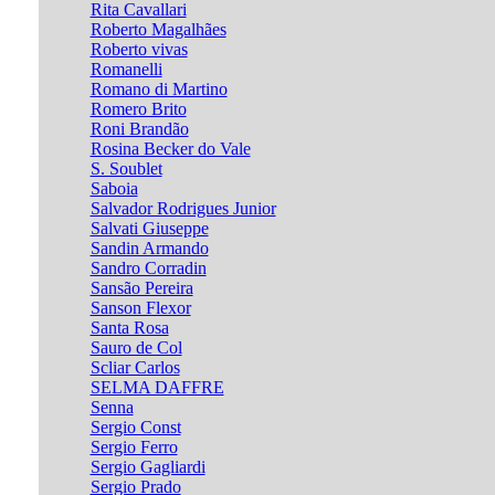
Rita Cavallari
Roberto Magalhães
Roberto vivas
Romanelli
Romano di Martino
Romero Brito
Roni Brandão
Rosina Becker do Vale
S. Soublet
Saboia
Salvador Rodrigues Junior
Salvati Giuseppe
Sandin Armando
Sandro Corradin
Sansão Pereira
Sanson Flexor
Santa Rosa
Sauro de Col
Scliar Carlos
SELMA DAFFRE
Senna
Sergio Const
Sergio Ferro
Sergio Gagliardi
Sergio Prado