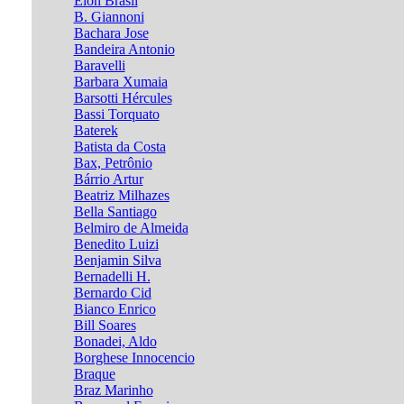
Élon Brasil
B. Giannoni
Bachara Jose
Bandeira Antonio
Baravelli
Barbara Xumaia
Barsotti Hércules
Bassi Torquato
Baterek
Batista da Costa
Bax, Petrônio
Bárrio Artur
Beatriz Milhazes
Bella Santiago
Belmiro de Almeida
Benedito Luizi
Benjamin Silva
Bernadelli H.
Bernardo Cid
Bianco Enrico
Bill Soares
Bonadei, Aldo
Borghese Innocencio
Braque
Braz Marinho