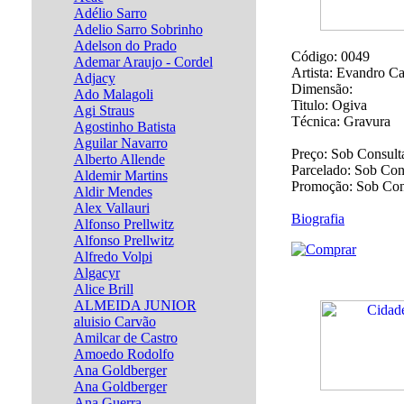
Adélio Sarro
Adelio Sarro Sobrinho
Adelson do Prado
Código:
0049
Ademar Araujo - Cordel
Artista:
Evandro Ca
Adjacy
Dimensão:
Ado Malagoli
Titulo:
Ogiva
Agi Straus
Técnica:
Gravura
Agostinho Batista
Aguilar Navarro
Preço:
Sob Consult
Alberto Allende
Parcelado:
Sob Con
Aldemir Martins
Promoção:
Sob Con
Aldir Mendes
Alex Vallauri
Biografia
Alfonso Prellwitz
Alfonso Prellwitz
Alfredo Volpi
Algacyr
Alice Brill
ALMEIDA JUNIOR
aluisio Carvão
Amilcar de Castro
Amoedo Rodolfo
Ana Goldberger
Ana Goldberger
Ana Guerra