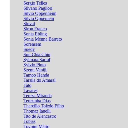
Sergio Telles
Silvano Pagliori
Silvio Oppenheim
Silvio Oppentein
Sinval
Siron Franco
Sonia Ebling
Sonia Menna Barreto
Sorensem
Suedy
Sun Chia Chin
Sylmara Sarraf
Sylvio Pinto
Szenti Vaniji.
Tamoo Handa
Tarsila do Amaral
Tato
Tavares
Tereza Miranda
Terezinha Dias
Tharcillo Toledo Filho
Thomaz Ianelli
Tito de Alencastro
Tobias
Tognini Mário