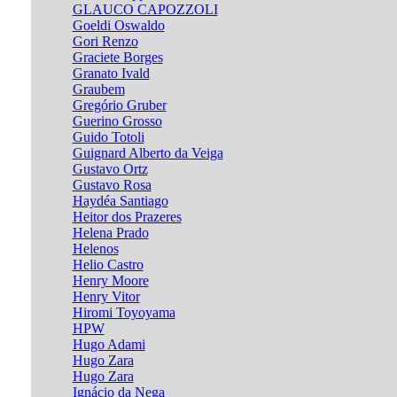
GLAUCO CAPOZZOLI
Goeldi Oswaldo
Gori Renzo
Graciete Borges
Granato Ivald
Graubem
Gregório Gruber
Guerino Grosso
Guido Totoli
Guignard Alberto da Veiga
Gustavo Ortz
Gustavo Rosa
Haydéa Santiago
Heitor dos Prazeres
Helena Prado
Helenos
Helio Castro
Henry Moore
Henry Vitor
Hiromi Toyoyama
HPW
Hugo Adami
Hugo Zara
Hugo Zara
Ignácio da Nega