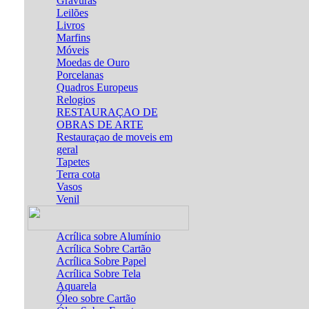
Gravuras
Leilões
Livros
Marfins
Móveis
Moedas de Ouro
Porcelanas
Quadros Europeus
Relogios
RESTAURAÇAO DE
OBRAS DE ARTE
Restauraçao de moveis em
geral
Tapetes
Terra cota
Vasos
Venil
Acrílica sobre Alumínio
Acrílica Sobre Cartão
Acrílica Sobre Papel
Acrílica Sobre Tela
Aquarela
Óleo sobre Cartão