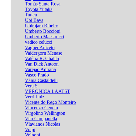
Tomás Santa Rosa
Toyota Yutaka
Tuneu
Ubi Bava
Ubirajara Ribeiro
Umberto Boccioni
Umberto Maestrucci
vadico celucci
Vagner Aniceto
Vaidergorn Menase
Valéria R. Chalita
Van Dick Antoon
Varejão Adriana
Vasco Prado
Vãnia Castaldelli
Vera S
VERONICA LAATST
Verri Luiz
Vicente do Rego Monteiro
Vincenzo Cencin
Virgolino Wellington
Vito Campanella
Vlavianos Nicolas
Volpi
Volponi