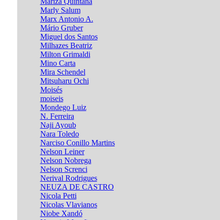
Mariza Quintana
Marly Salum
Marx Antonio A.
Mário Gruber
Miguel dos Santos
Milhazes Beatriz
Milton Grimaldi
Mino Carta
Mira Schendel
Mitsuharu Ochi
Moisés
moiseis
Mondego Luiz
N. Ferreira
Naji Ayoub
Nara Toledo
Narciso Conillo Martins
Nelson Leiner
Nelson Nobrega
Nelson Screnci
Nerival Rodrigues
NEUZA DE CASTRO
Nicola Petti
Nicolas Vlavianos
Niobe Xandó