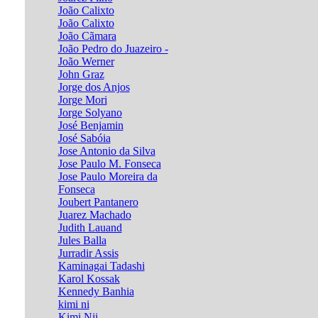
João Calixto
João Calixto
João Cãmara
João Pedro do Juazeiro -
João Werner
John Graz
Jorge dos Anjos
Jorge Mori
Jorge Solyano
José Benjamin
José Sabóia
Jose Antonio da Silva
Jose Paulo M. Fonseca
Jose Paulo Moreira da
Fonseca
Joubert Pantanero
Juarez Machado
Judith Lauand
Jules Balla
Jurradir Assis
Kaminagai Tadashi
Karol Kossak
Kennedy Banhia
kimi ni
Kimi Nii