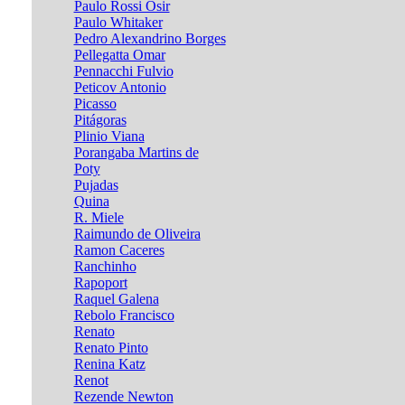
Paulo Rossi Osir
Paulo Whitaker
Pedro Alexandrino Borges
Pellegatta Omar
Pennacchi Fulvio
Peticov Antonio
Picasso
Pitágoras
Plinio Viana
Porangaba Martins de
Poty
Pujadas
Quina
R. Miele
Raimundo de Oliveira
Ramon Caceres
Ranchinho
Rapoport
Raquel Galena
Rebolo Francisco
Renato
Renato Pinto
Renina Katz
Renot
Rezende Newton