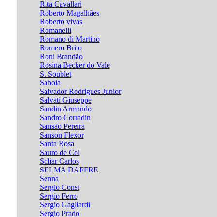
Rita Cavallari
Roberto Magalhães
Roberto vivas
Romanelli
Romano di Martino
Romero Brito
Roni Brandão
Rosina Becker do Vale
S. Soublet
Saboia
Salvador Rodrigues Junior
Salvati Giuseppe
Sandin Armando
Sandro Corradin
Sansão Pereira
Sanson Flexor
Santa Rosa
Sauro de Col
Scliar Carlos
SELMA DAFFRE
Senna
Sergio Const
Sergio Ferro
Sergio Gagliardi
Sergio Prado