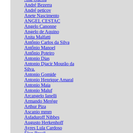
André Bezerra
André peticov
Anete Nascimento
ANGEL CESTAC
Angelo Canonne
Angelo de Aquino
Anita Malfatti
Antônio Carlos da Silva
Antônio Manoel
Antônio Poteiro
Antonio Dias
Antonio Djacir Mourão da
Silva.
Antonio Gomide
Antonio Henrique Amaral
Antonio Maia
Antonio Maluf
Arcangelo Ianelli
Armando Merége
Arthur Piza
Ascanio mmm
Asfaduroff Nibbes
Augusto Herkenhoff
Ayres Lula Cardoso