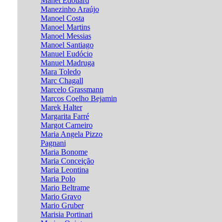
Manet Edouard
Manezinho Araújo
Manoel Costa
Manoel Martins
Manoel Messias
Manoel Santiago
Manuel Eudócio
Manuel Madruga
Mara Toledo
Marc Chagall
Marcelo Grassmann
Marcos Coelho Bejamin
Marek Halter
Margarita Farré
Margot Carneiro
Maria Angela Pizzo
Pagnani
Maria Bonome
Maria Conceição
Maria Leontina
Maria Polo
Mario Beltrame
Mario Gravo
Mario Gruber
Marisia Portinari