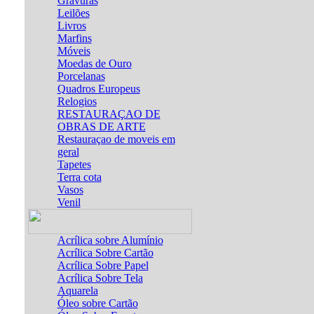
Gravuras
Leilões
Livros
Marfins
Móveis
Moedas de Ouro
Porcelanas
Quadros Europeus
Relogios
RESTAURAÇAO DE
OBRAS DE ARTE
Restauraçao de moveis em
geral
Tapetes
Terra cota
Vasos
Venil
Acrílica sobre Alumínio
Acrílica Sobre Cartão
Acrílica Sobre Papel
Acrílica Sobre Tela
Aquarela
Óleo sobre Cartão