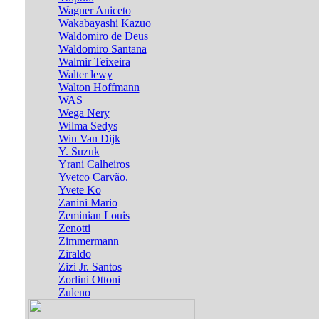
Wagner Aniceto
Wakabayashi Kazuo
Waldomiro de Deus
Waldomiro Santana
Walmir Teixeira
Walter lewy
Walton Hoffmann
WAS
Wega Nery
Wilma Sedys
Win Van Dijk
Y. Suzuk
Yrani Calheiros
Yvetco Carvão.
Yvete Ko
Zanini Mario
Zeminian Louis
Zenotti
Zimmermann
Ziraldo
Zizi Jr. Santos
Zorlini Ottoni
Zuleno