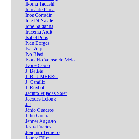
Ikoma Tadashi
Inimá de Paula
Inos Corradin
Iole Di Natale
Ione Saldanha
Iracema Ardit
Isabel Pons
Ivan Borges
Ivã Volpi
Ivo Blasi
Ivonaldo Veloso de Melo
Ivone Couto
J. Batista
J. BLUMBERG
J. Camillo
J. Roybal
Jacinto Pujadas Soler
Jacques Lelong
Jaf
Jânio Quadros
Júlio Guerra
Jenner Augusto
Jesus Fuertes
Joaquim Tenreiro
Joarez Filho