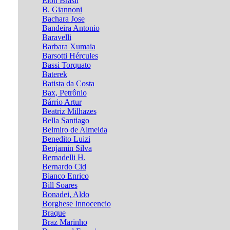
Élon Brasil
B. Giannoni
Bachara Jose
Bandeira Antonio
Baravelli
Barbara Xumaia
Barsotti Hércules
Bassi Torquato
Baterek
Batista da Costa
Bax, Petrônio
Bárrio Artur
Beatriz Milhazes
Bella Santiago
Belmiro de Almeida
Benedito Luizi
Benjamin Silva
Bernadelli H.
Bernardo Cid
Bianco Enrico
Bill Soares
Bonadei, Aldo
Borghese Innocencio
Braque
Braz Marinho