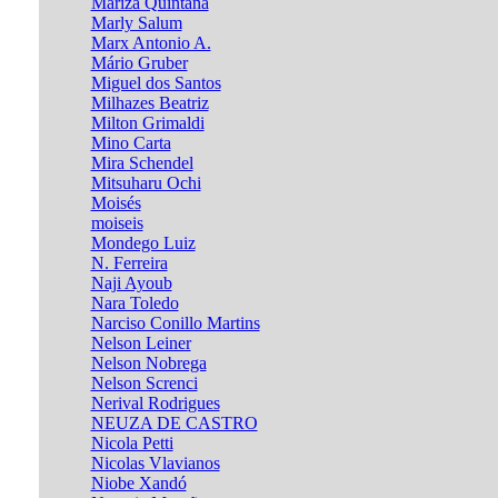
Mariza Quintana
Marly Salum
Marx Antonio A.
Mário Gruber
Miguel dos Santos
Milhazes Beatriz
Milton Grimaldi
Mino Carta
Mira Schendel
Mitsuharu Ochi
Moisés
moiseis
Mondego Luiz
N. Ferreira
Naji Ayoub
Nara Toledo
Narciso Conillo Martins
Nelson Leiner
Nelson Nobrega
Nelson Screnci
Nerival Rodrigues
NEUZA DE CASTRO
Nicola Petti
Nicolas Vlavianos
Niobe Xandó