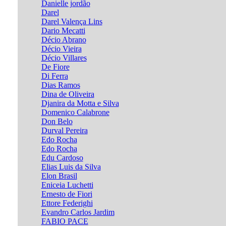
Danielle jordão
Darel
Darel Valença Lins
Dario Mecatti
Décio Abrano
Décio Vieira
Décio Villares
De Fiore
Di Ferra
Dias Ramos
Dina de Oliveira
Djanira da Motta e Silva
Domenico Calabrone
Don Belo
Durval Pereira
Edo Rocha
Edo Rocha
Edu Cardoso
Elias Luis da Silva
Elon Brasil
Eniceia Luchetti
Ernesto de Fiori
Ettore Federighi
Evandro Carlos Jardim
FABIO PACE