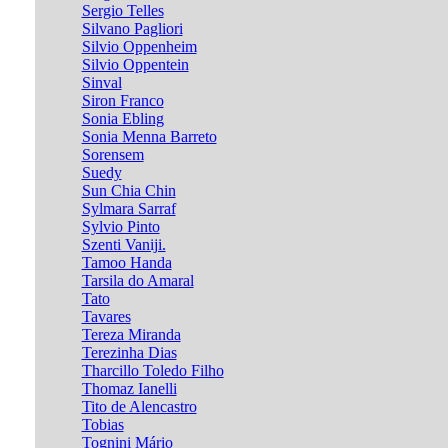
Sergio Telles
Silvano Pagliori
Silvio Oppenheim
Silvio Oppentein
Sinval
Siron Franco
Sonia Ebling
Sonia Menna Barreto
Sorensem
Suedy
Sun Chia Chin
Sylmara Sarraf
Sylvio Pinto
Szenti Vaniji.
Tamoo Handa
Tarsila do Amaral
Tato
Tavares
Tereza Miranda
Terezinha Dias
Tharcillo Toledo Filho
Thomaz Ianelli
Tito de Alencastro
Tobias
Tognini Mário