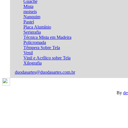
Guache
Mista
moiseis
Nanquim
Pastel
Placa Alumínio
Serigrafia
Técnica Mista em Madeira
Policromada
Têmpera Sobre Tela
Venil
Vinil e Acrílico sobre Tela
Xilografia
duodasartes@duodasartes.com.br
By
de