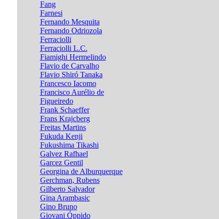
Fang
Farnesi
Fernando Mesquita
Fernando Odriozola
Ferraciolli
Ferraciolli L.C.
Fiamighi Hermelindo
Flavio de Carvalho
Flavio Shiró Tanaka
Francesco Iacomo
Francisco Aurélio de
Figueiredo
Frank Schaeffer
Frans Krajcberg
Freitas Martins
Fukuda Kenji
Fukushima Tikashi
Galvez Rafhael
Garcez Gentil
Georgina de Alburquerque
Gerchman, Rubens
Gilberto Salvador
Gina Arambasic
Gino Bruno
Giovani Óppido