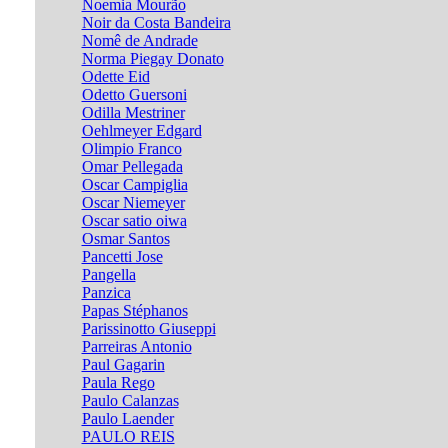
Noemia Mourão
Noir da Costa Bandeira
Nomê de Andrade
Norma Piegay Donato
Odette Eid
Odetto Guersoni
Odilla Mestriner
Oehlmeyer Edgard
Olimpio Franco
Omar Pellegada
Oscar Campiglia
Oscar Niemeyer
Oscar satio oiwa
Osmar Santos
Pancetti Jose
Pangella
Panzica
Papas Stéphanos
Parissinotto Giuseppi
Parreiras Antonio
Paul Gagarin
Paula Rego
Paulo Calanzas
Paulo Laender
PAULO REIS