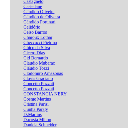
Castagneto
Castellane
Cândido Oliveira
Cândido de Oliveira
Cândido Portinari
Celidório
Celso Barros
Charoux Lothar
Checcacci Pietrina
Chico da Silva
Cicero Dias
Cid Bernardo
Claudio Mubarac
Cláudio Tozzi
Clodomiro Amazonas
Clovis Graciano
Concetto Pozzati
Concetto Pozzati
CONSTANCIA NERY
Cosme Martins
Cristina Parisi
Cunha Paraty
D.Martins
Dacosta Milton
Daniela Schneider