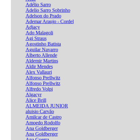
Adélio Sarro
Adelio Sarro Sobrinho
Adelson do Prado
Ademar Araujo - Cordel
Adjacy
Ado Malagoli
Agi Straus
Agostinho Batista
Aguilar Navarro
Alberto Allende
Aldemir Martins
Aldir Mendes
Alex Vallauri
Alfonso Prellwitz
Alfonso Prellwitz
Alfredo Volpi
Algacyr
Alice Brill
ALMEIDA JUNIOR
aluisio Carvão
Amilcar de Castro
Amoedo Rodolfo
Ana Goldberger
Ana Goldberger
Ana Guerra