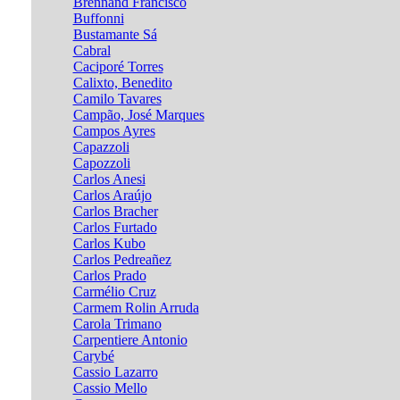
Brennand Francisco
Buffonni
Bustamante Sá
Cabral
Caciporé Torres
Calixto, Benedito
Camilo Tavares
Campão, José Marques
Campos Ayres
Capazzoli
Capozzoli
Carlos Anesi
Carlos Araújo
Carlos Bracher
Carlos Furtado
Carlos Kubo
Carlos Pedreañez
Carlos Prado
Carmélio Cruz
Carmem Rolin Arruda
Carola Trimano
Carpentiere Antonio
Carybé
Cassio Lazarro
Cassio Mello