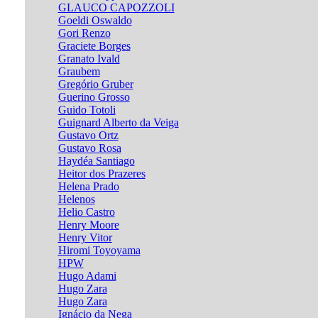
GLAUCO CAPOZZOLI
Goeldi Oswaldo
Gori Renzo
Graciete Borges
Granato Ivald
Graubem
Gregório Gruber
Guerino Grosso
Guido Totoli
Guignard Alberto da Veiga
Gustavo Ortz
Gustavo Rosa
Haydéa Santiago
Heitor dos Prazeres
Helena Prado
Helenos
Helio Castro
Henry Moore
Henry Vitor
Hiromi Toyoyama
HPW
Hugo Adami
Hugo Zara
Hugo Zara
Ignácio da Nega