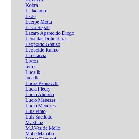
Kobra
L. Jacomo
Lado
Laerpe Motta
Lasar Segall
Lazaro Aparecido Diogo
Lena das Dobraduras
Leopoldo Gotuzo
Leopoldo Raimo
Lia Garcia
Livros
livros
Luca lk
luca lk
Lucas Pennacchi
Lucia Fleury
Lucio Abramo
Lucio Menezes
Lucio Menezes
Luis Pinto
Luis Sacilotto
M. Shiaz
M.J.Vaz de Mello
Mabe Manabu