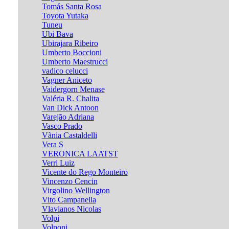
Tomás Santa Rosa
Toyota Yutaka
Tuneu
Ubi Bava
Ubirajara Ribeiro
Umberto Boccioni
Umberto Maestrucci
vadico celucci
Vagner Aniceto
Vaidergorn Menase
Valéria R. Chalita
Van Dick Antoon
Varejão Adriana
Vasco Prado
Vãnia Castaldelli
Vera S
VERONICA LAATST
Verri Luiz
Vicente do Rego Monteiro
Vincenzo Cencin
Virgolino Wellington
Vito Campanella
Vlavianos Nicolas
Volpi
Volponi