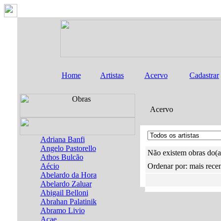
Home
Artistas
Acervo
Cadastrar
Acervo
Adriana Banfi
Angelo Pastorello
Não existem obras do(a)
Athos Bulcão
Aécio
Ordenar por: mais rece
Abelardo da Hora
Abelardo Zaluar
Abigail Belloni
Abrahan Palatinik
Abramo Livio
Acae