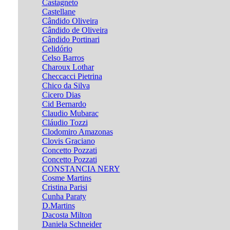
Castagneto
Castellane
Cândido Oliveira
Cândido de Oliveira
Cândido Portinari
Celidório
Celso Barros
Charoux Lothar
Checcacci Pietrina
Chico da Silva
Cicero Dias
Cid Bernardo
Claudio Mubarac
Cláudio Tozzi
Clodomiro Amazonas
Clovis Graciano
Concetto Pozzati
Concetto Pozzati
CONSTANCIA NERY
Cosme Martins
Cristina Parisi
Cunha Paraty
D.Martins
Dacosta Milton
Daniela Schneider