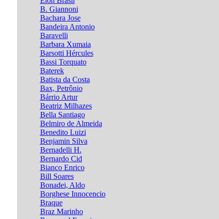
Élon Brasil
B. Giannoni
Bachara Jose
Bandeira Antonio
Baravelli
Barbara Xumaia
Barsotti Hércules
Bassi Torquato
Baterek
Batista da Costa
Bax, Petrônio
Bárrio Artur
Beatriz Milhazes
Bella Santiago
Belmiro de Almeida
Benedito Luizi
Benjamin Silva
Bernadelli H.
Bernardo Cid
Bianco Enrico
Bill Soares
Bonadei, Aldo
Borghese Innocencio
Braque
Braz Marinho