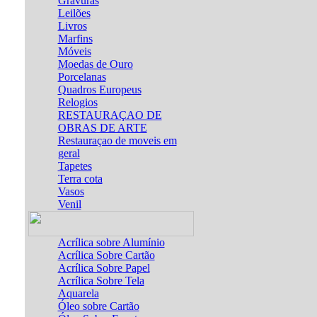
Gravuras
Leilões
Livros
Marfins
Móveis
Moedas de Ouro
Porcelanas
Quadros Europeus
Relogios
RESTAURAÇAO DE
OBRAS DE ARTE
Restauraçao de moveis em
geral
Tapetes
Terra cota
Vasos
Venil
Acrílica sobre Alumínio
Acrílica Sobre Cartão
Acrílica Sobre Papel
Acrílica Sobre Tela
Aquarela
Óleo sobre Cartão