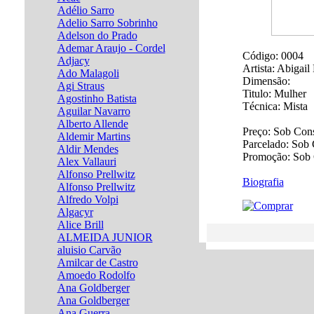
Adélio Sarro
Adelio Sarro Sobrinho
Adelson do Prado
Ademar Araujo - Cordel
Código:
0004
Adjacy
Artista:
Abigail 
Ado Malagoli
Dimensão:
Agi Straus
Titulo:
Mulher
Agostinho Batista
Técnica:
Mista
Aguilar Navarro
Alberto Allende
Preço:
Sob Cons
Aldemir Martins
Parcelado:
Sob 
Aldir Mendes
Promoção:
Sob 
Alex Vallauri
Alfonso Prellwitz
Biografia
Alfonso Prellwitz
Alfredo Volpi
Algacyr
Alice Brill
ALMEIDA JUNIOR
aluisio Carvão
Amilcar de Castro
Amoedo Rodolfo
Ana Goldberger
Ana Goldberger
Ana Guerra