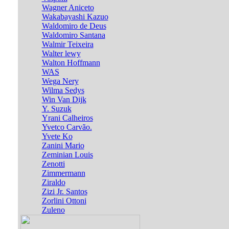
Wagner Aniceto
Wakabayashi Kazuo
Waldomiro de Deus
Waldomiro Santana
Walmir Teixeira
Walter lewy
Walton Hoffmann
WAS
Wega Nery
Wilma Sedys
Win Van Dijk
Y. Suzuk
Yrani Calheiros
Yvetco Carvão.
Yvete Ko
Zanini Mario
Zeminian Louis
Zenotti
Zimmermann
Ziraldo
Zizi Jr. Santos
Zorlini Ottoni
Zuleno