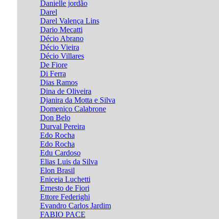
Danielle jordão
Darel
Darel Valença Lins
Dario Mecatti
Décio Abrano
Décio Vieira
Décio Villares
De Fiore
Di Ferra
Dias Ramos
Dina de Oliveira
Djanira da Motta e Silva
Domenico Calabrone
Don Belo
Durval Pereira
Edo Rocha
Edo Rocha
Edu Cardoso
Elias Luis da Silva
Elon Brasil
Eniceia Luchetti
Ernesto de Fiori
Ettore Federighi
Evandro Carlos Jardim
FABIO PACE