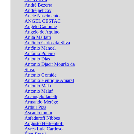
André Bezerra
André peticov
Anete Nascimento
ANGEL CESTAC
Angelo Canonne
Angelo de Aquino
Anita Malfatti
Antônio Carlos da Silva
Antônio Manoel
Antônio Poteiro
Antonio Dias
Antonio Djacir Mourão da
Silva.
Antonio Gomide
Antonio Henrique Amaral
Antonio Maia
Antonio Maluf
Arcangelo Ianelli
Armando Merége
Arthur Piza
Ascanio mmm
Asfaduroff Nibbes
Augusto Herkenhoff
Ayres Lula Cardoso