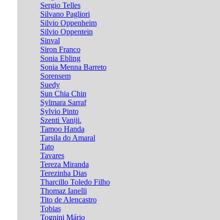
Sergio Telles
Silvano Pagliori
Silvio Oppenheim
Silvio Oppentein
Sinval
Siron Franco
Sonia Ebling
Sonia Menna Barreto
Sorensem
Suedy
Sun Chia Chin
Sylmara Sarraf
Sylvio Pinto
Szenti Vaniji.
Tamoo Handa
Tarsila do Amaral
Tato
Tavares
Tereza Miranda
Terezinha Dias
Tharcillo Toledo Filho
Thomaz Ianelli
Tito de Alencastro
Tobias
Tognini Mário