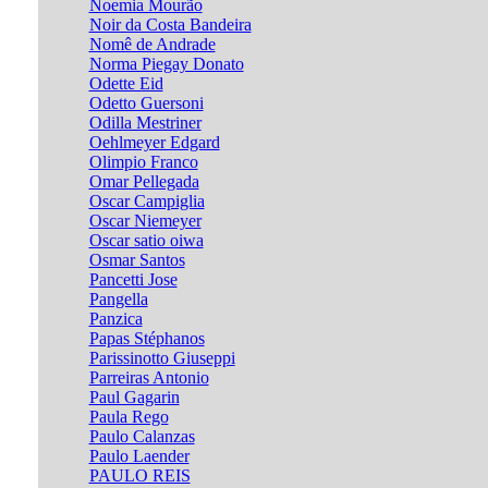
Noemia Mourão
Noir da Costa Bandeira
Nomê de Andrade
Norma Piegay Donato
Odette Eid
Odetto Guersoni
Odilla Mestriner
Oehlmeyer Edgard
Olimpio Franco
Omar Pellegada
Oscar Campiglia
Oscar Niemeyer
Oscar satio oiwa
Osmar Santos
Pancetti Jose
Pangella
Panzica
Papas Stéphanos
Parissinotto Giuseppi
Parreiras Antonio
Paul Gagarin
Paula Rego
Paulo Calanzas
Paulo Laender
PAULO REIS