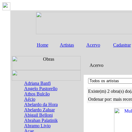
Home
Artistas
Acervo
Cadastrar
Acervo
Adriana Banfi
Angelo Pastorello
Existe(m) 2 obra(s) do(a
Athos Bulcão
Aécio
Ordenar por: mais rece
Abelardo da Hora
Abelardo Zaluar
Abigail Belloni
Abrahan Palatinik
Abramo Livio
Acae