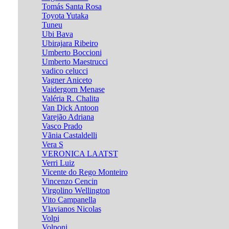
Tomás Santa Rosa
Toyota Yutaka
Tuneu
Ubi Bava
Ubirajara Ribeiro
Umberto Boccioni
Umberto Maestrucci
vadico celucci
Vagner Aniceto
Vaidergorn Menase
Valéria R. Chalita
Van Dick Antoon
Varejão Adriana
Vasco Prado
Vãnia Castaldelli
Vera S
VERONICA LAATST
Verri Luiz
Vicente do Rego Monteiro
Vincenzo Cencin
Virgolino Wellington
Vito Campanella
Vlavianos Nicolas
Volpi
Volponi