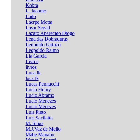
Kobra
L. Jacomo
Lado
Laerpe Motta
Lasar Segall
Lazaro Aparecido Diogo
Lena das Dobraduras
Leopoldo Gotuzo
Leopoldo Raimo
Lia Garcia
Livros
livros
Luca lk
luca lk
Lucas Pennacchi
Lucia Fleury
Lucio Abramo
Lucio Menezes
Lucio Menezes
Luis Pinto
Luis Sacilotto
M. Shiaz
M.J.Vaz de Mello
Mabe Manabu