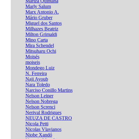
Mariza Quintana
Marly Salum
Marx Antonio A.
Mário Gruber
Miguel dos Santos
Milhazes Beatriz
Milton Grimaldi
Mino Carta
Mira Schendel
Mitsuharu Ochi
Moisés
moiseis
Mondego Luiz
N. Ferreira
Naji Ayoub
Nara Toledo
Narciso Conillo Martins
Nelson Leiner
Nelson Nobrega
Nelson Screnci
Nerival Rodrigues
NEUZA DE CASTRO
Nicola Petti
Nicolas Vlavianos
Niobe Xandó