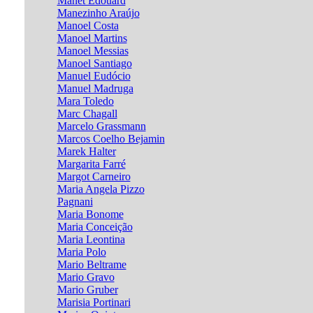
Manet Edouard
Manezinho Araújo
Manoel Costa
Manoel Martins
Manoel Messias
Manoel Santiago
Manuel Eudócio
Manuel Madruga
Mara Toledo
Marc Chagall
Marcelo Grassmann
Marcos Coelho Bejamin
Marek Halter
Margarita Farré
Margot Carneiro
Maria Angela Pizzo
Pagnani
Maria Bonome
Maria Conceição
Maria Leontina
Maria Polo
Mario Beltrame
Mario Gravo
Mario Gruber
Marisia Portinari