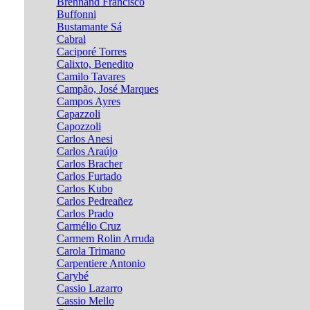
Brennand Francisco
Buffonni
Bustamante Sá
Cabral
Caciporé Torres
Calixto, Benedito
Camilo Tavares
Campão, José Marques
Campos Ayres
Capazzoli
Capozzoli
Carlos Anesi
Carlos Araújo
Carlos Bracher
Carlos Furtado
Carlos Kubo
Carlos Pedreañez
Carlos Prado
Carmélio Cruz
Carmem Rolin Arruda
Carola Trimano
Carpentiere Antonio
Carybé
Cassio Lazarro
Cassio Mello