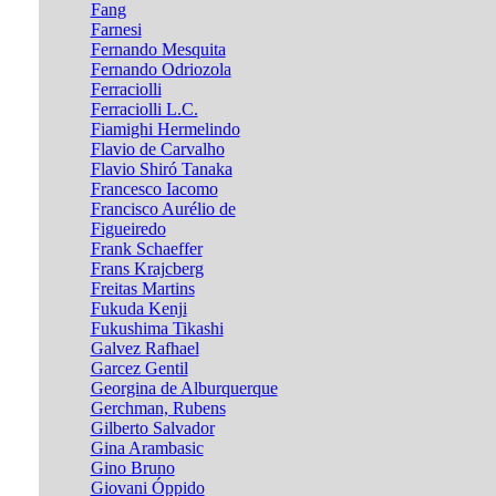
Fang
Farnesi
Fernando Mesquita
Fernando Odriozola
Ferraciolli
Ferraciolli L.C.
Fiamighi Hermelindo
Flavio de Carvalho
Flavio Shiró Tanaka
Francesco Iacomo
Francisco Aurélio de
Figueiredo
Frank Schaeffer
Frans Krajcberg
Freitas Martins
Fukuda Kenji
Fukushima Tikashi
Galvez Rafhael
Garcez Gentil
Georgina de Alburquerque
Gerchman, Rubens
Gilberto Salvador
Gina Arambasic
Gino Bruno
Giovani Óppido