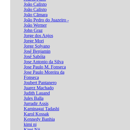
João Calixto
João Calixto
João Cãmara
João Pedro do Juazeiro -
João Werner
John Graz
Jorge dos Anjos
Jorge Mori
Jorge Solyano
José Benjamin
José Sabóia
Jose Antonio da Silva
Jose Paulo M. Fonseca
Jose Paulo Moreira da
Fonseca
Joubert Pantanero
Juarez Machado
Judith Lauand
Jules Balla
Jurradir Assis
Kaminagai Tadashi
Karol Kossak
Kennedy Banhia
kimi ni
Kimi Nii