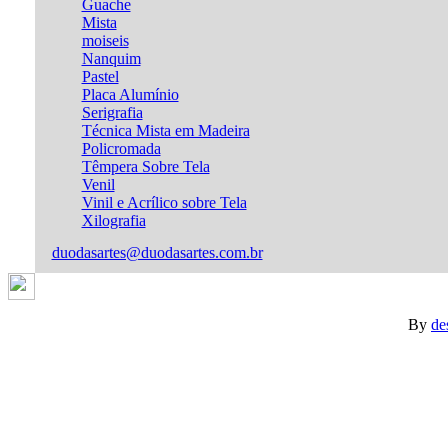
Guache
Mista
moiseis
Nanquim
Pastel
Placa Alumínio
Serigrafia
Técnica Mista em Madeira
Policromada
Têmpera Sobre Tela
Venil
Vinil e Acrílico sobre Tela
Xilografia
duodasartes@duodasartes.com.br
By
de