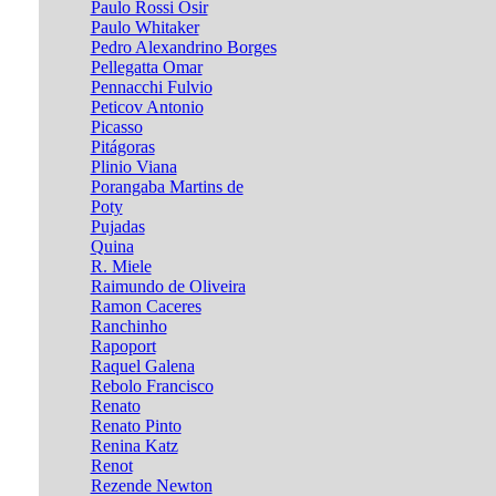
Paulo Rossi Osir
Paulo Whitaker
Pedro Alexandrino Borges
Pellegatta Omar
Pennacchi Fulvio
Peticov Antonio
Picasso
Pitágoras
Plinio Viana
Porangaba Martins de
Poty
Pujadas
Quina
R. Miele
Raimundo de Oliveira
Ramon Caceres
Ranchinho
Rapoport
Raquel Galena
Rebolo Francisco
Renato
Renato Pinto
Renina Katz
Renot
Rezende Newton