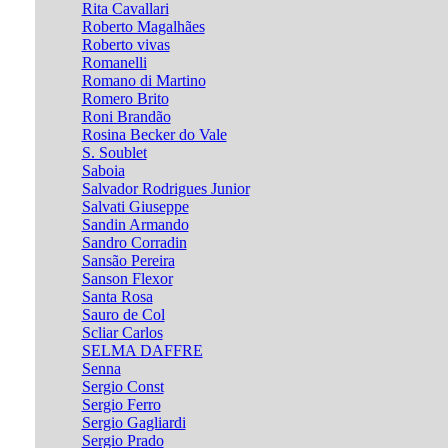
Rita Cavallari
Roberto Magalhães
Roberto vivas
Romanelli
Romano di Martino
Romero Brito
Roni Brandão
Rosina Becker do Vale
S. Soublet
Saboia
Salvador Rodrigues Junior
Salvati Giuseppe
Sandin Armando
Sandro Corradin
Sansão Pereira
Sanson Flexor
Santa Rosa
Sauro de Col
Scliar Carlos
SELMA DAFFRE
Senna
Sergio Const
Sergio Ferro
Sergio Gagliardi
Sergio Prado