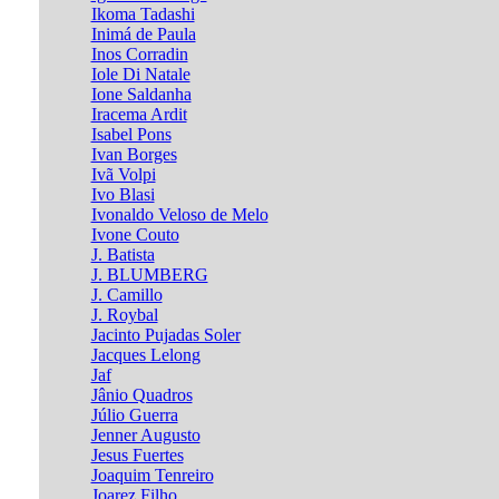
Ikoma Tadashi
Inimá de Paula
Inos Corradin
Iole Di Natale
Ione Saldanha
Iracema Ardit
Isabel Pons
Ivan Borges
Ivã Volpi
Ivo Blasi
Ivonaldo Veloso de Melo
Ivone Couto
J. Batista
J. BLUMBERG
J. Camillo
J. Roybal
Jacinto Pujadas Soler
Jacques Lelong
Jaf
Jânio Quadros
Júlio Guerra
Jenner Augusto
Jesus Fuertes
Joaquim Tenreiro
Joarez Filho