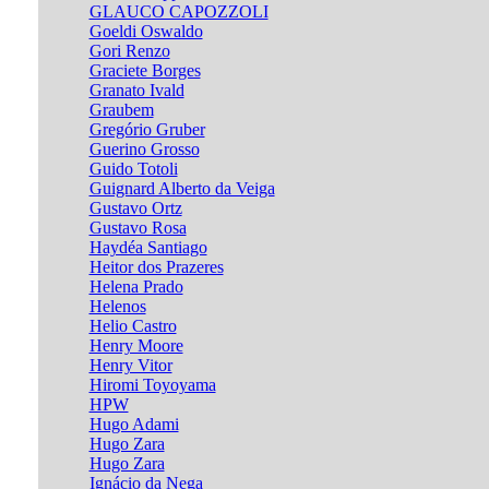
GLAUCO CAPOZZOLI
Goeldi Oswaldo
Gori Renzo
Graciete Borges
Granato Ivald
Graubem
Gregório Gruber
Guerino Grosso
Guido Totoli
Guignard Alberto da Veiga
Gustavo Ortz
Gustavo Rosa
Haydéa Santiago
Heitor dos Prazeres
Helena Prado
Helenos
Helio Castro
Henry Moore
Henry Vitor
Hiromi Toyoyama
HPW
Hugo Adami
Hugo Zara
Hugo Zara
Ignácio da Nega