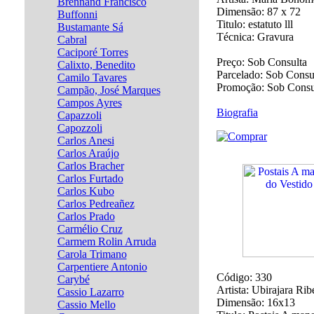
Brennand Francisco
Dimensão:
87 x 72
Buffonni
Titulo:
estatuto lll
Bustamante Sá
Técnica:
Gravura
Cabral
Caciporé Torres
Preço:
Sob Consulta
Calixto, Benedito
Parcelado:
Sob Consu
Camilo Tavares
Promoção:
Sob Consu
Campão, José Marques
Campos Ayres
Biografia
Capazzoli
Capozzoli
Carlos Anesi
Carlos Araújo
Carlos Bracher
Carlos Furtado
Carlos Kubo
Carlos Pedreañez
Carlos Prado
Carmélio Cruz
Carmem Rolin Arruda
Carola Trimano
Carpentiere Antonio
Código:
330
Carybé
Artista:
Ubirajara Rib
Cassio Lazarro
Dimensão:
16x13
Cassio Mello