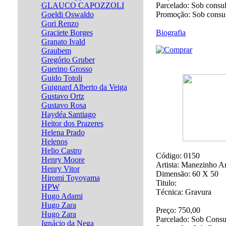
GLAUCO CAPOZZOLI
Parcelado:
Sob consul
Goeldi Oswaldo
Promoção:
Sob consu
Gori Renzo
Graciete Borges
Biografia
Granato Ivald
Graubem
Gregório Gruber
Guerino Grosso
Guido Totoli
Guignard Alberto da Veiga
Gustavo Ortz
Gustavo Rosa
Haydéa Santiago
Heitor dos Prazeres
Helena Prado
Helenos
Helio Castro
Código:
0150
Henry Moore
Artista:
Manezinho Ar
Henry Vitor
Dimensão:
60 X 50
Hiromi Toyoyama
Titulo:
HPW
Técnica:
Gravura
Hugo Adami
Hugo Zara
Preço:
750,00
Hugo Zara
Parcelado:
Sob Consu
Ignácio da Nega