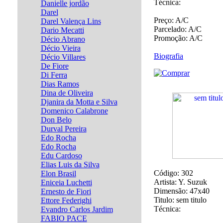
Técnica:
Danielle jordão
Darel
Preço:
A/C
Darel Valença Lins
Parcelado:
A/C
Dario Mecatti
Promoção:
A/C
Décio Abrano
Décio Vieira
Biografia
Décio Villares
De Fiore
Di Ferra
Dias Ramos
Dina de Oliveira
Djanira da Motta e Silva
Domenico Calabrone
Don Belo
Durval Pereira
Edo Rocha
Edo Rocha
Edu Cardoso
Elias Luis da Silva
Código:
302
Elon Brasil
Artista:
Y. Suzuk
Eniceia Luchetti
Dimensão:
47x40
Ernesto de Fiori
Titulo:
sem titulo
Ettore Federighi
Técnica:
Evandro Carlos Jardim
FABIO PACE