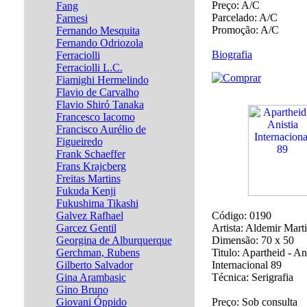
Preço:
A/C
Fang
Parcelado:
A/C
Farnesi
Promoção:
A/C
Fernando Mesquita
Fernando Odriozola
Biografia
Ferraciolli
Ferraciolli L.C.
Fiamighi Hermelindo
Flavio de Carvalho
Flavio Shiró Tanaka
Francesco Iacomo
Francisco Aurélio de
Figueiredo
Frank Schaeffer
Frans Krajcberg
Freitas Martins
Fukuda Kenji
Fukushima Tikashi
Galvez Rafhael
Código:
0190
Garcez Gentil
Artista:
Aldemir Mart
Georgina de Alburquerque
Dimensão:
70 x 50
Gerchman, Rubens
Titulo:
Apartheid - Ani
Gilberto Salvador
Internacional 89
Gina Arambasic
Técnica:
Serigrafia
Gino Bruno
Giovani Óppido
Preço:
Sob consulta