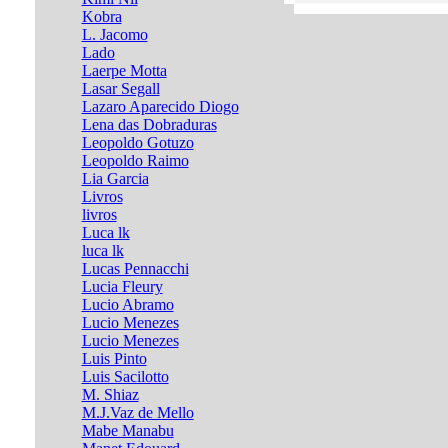
Kobra
L. Jacomo
Lado
Laerpe Motta
Lasar Segall
Lazaro Aparecido Diogo
Lena das Dobraduras
Leopoldo Gotuzo
Leopoldo Raimo
Lia Garcia
Livros
livros
Luca lk
luca lk
Lucas Pennacchi
Lucia Fleury
Lucio Abramo
Lucio Menezes
Lucio Menezes
Luis Pinto
Luis Sacilotto
M. Shiaz
M.J.Vaz de Mello
Mabe Manabu