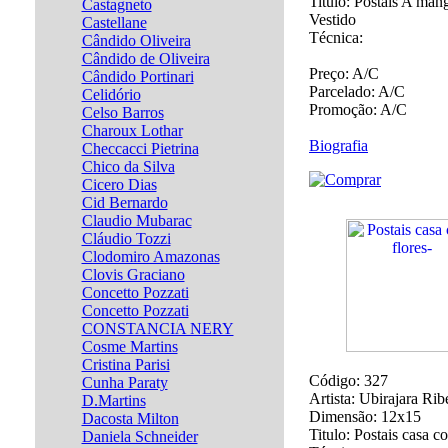
Titulo:
Postais A man
Castagneto
Vestido
Castellane
Técnica:
Cândido Oliveira
Cândido de Oliveira
Preço:
A/C
Cândido Portinari
Parcelado:
A/C
Celidório
Promoção:
A/C
Celso Barros
Charoux Lothar
Biografia
Checcacci Pietrina
Chico da Silva
Cicero Dias
Cid Bernardo
Claudio Mubarac
Cláudio Tozzi
Clodomiro Amazonas
Clovis Graciano
Concetto Pozzati
Concetto Pozzati
CONSTANCIA NERY
Cosme Martins
Cristina Parisi
Código:
327
Cunha Paraty
Artista:
Ubirajara Rib
D.Martins
Dimensão:
12x15
Dacosta Milton
Titulo:
Postais casa co
Daniela Schneider