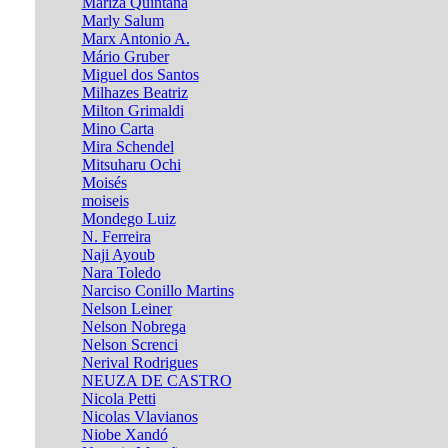
Mariza Quintana
Marly Salum
Marx Antonio A.
Mário Gruber
Miguel dos Santos
Milhazes Beatriz
Milton Grimaldi
Mino Carta
Mira Schendel
Mitsuharu Ochi
Moisés
moiseis
Mondego Luiz
N. Ferreira
Naji Ayoub
Nara Toledo
Narciso Conillo Martins
Nelson Leiner
Nelson Nobrega
Nelson Screnci
Nerival Rodrigues
NEUZA DE CASTRO
Nicola Petti
Nicolas Vlavianos
Niobe Xandó