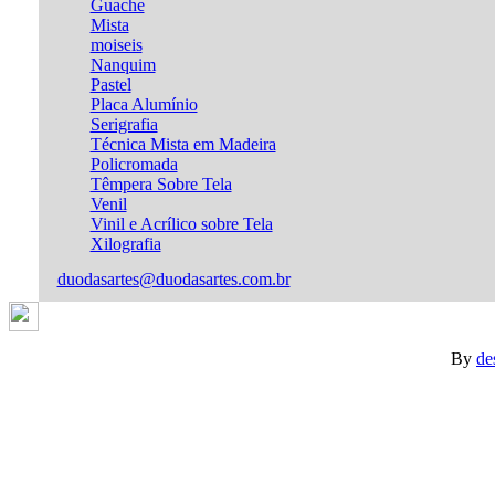
Guache
Mista
moiseis
Nanquim
Pastel
Placa Alumínio
Serigrafia
Técnica Mista em Madeira
Policromada
Têmpera Sobre Tela
Venil
Vinil e Acrílico sobre Tela
Xilografia
duodasartes@duodasartes.com.br
By
de