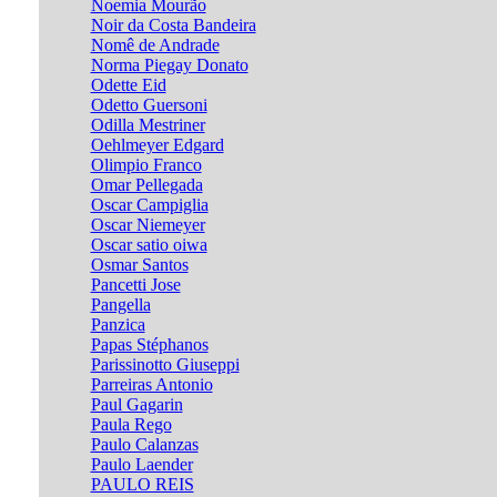
Noemia Mourão
Noir da Costa Bandeira
Nomê de Andrade
Norma Piegay Donato
Odette Eid
Odetto Guersoni
Odilla Mestriner
Oehlmeyer Edgard
Olimpio Franco
Omar Pellegada
Oscar Campiglia
Oscar Niemeyer
Oscar satio oiwa
Osmar Santos
Pancetti Jose
Pangella
Panzica
Papas Stéphanos
Parissinotto Giuseppi
Parreiras Antonio
Paul Gagarin
Paula Rego
Paulo Calanzas
Paulo Laender
PAULO REIS