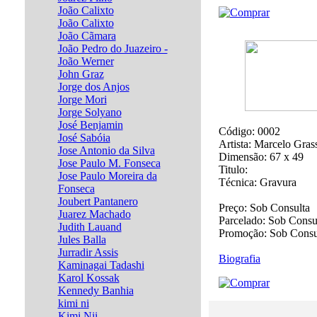
João Calixto
João Calixto
João Cãmara
João Pedro do Juazeiro -
João Werner
John Graz
Jorge dos Anjos
Jorge Mori
Jorge Solyano
José Benjamin
Código:
0002
José Sabóia
Artista:
Marcelo Gra
Jose Antonio da Silva
Dimensão:
67 x 49
Jose Paulo M. Fonseca
Titulo:
Jose Paulo Moreira da
Técnica:
Gravura
Fonseca
Joubert Pantanero
Preço:
Sob Consulta
Juarez Machado
Parcelado:
Sob Consu
Judith Lauand
Promoção:
Sob Consu
Jules Balla
Jurradir Assis
Biografia
Kaminagai Tadashi
Karol Kossak
Kennedy Banhia
kimi ni
Kimi Nii