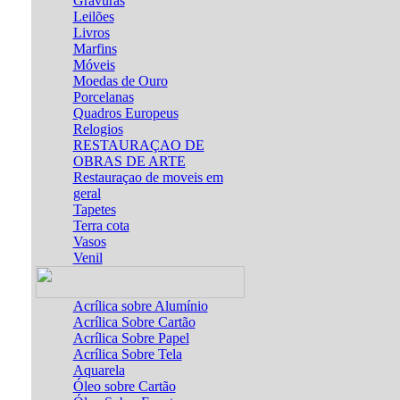
Gravuras
Leilões
Livros
Marfins
Móveis
Moedas de Ouro
Porcelanas
Quadros Europeus
Relogios
RESTAURAÇAO DE
OBRAS DE ARTE
Restauraçao de moveis em
geral
Tapetes
Terra cota
Vasos
Venil
Acrílica sobre Alumínio
Acrílica Sobre Cartão
Acrílica Sobre Papel
Acrílica Sobre Tela
Aquarela
Óleo sobre Cartão