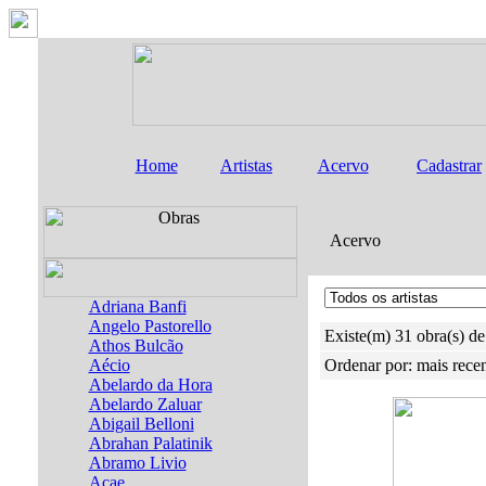
Home
Artistas
Acervo
Cadastrar
Acervo
Adriana Banfi
Angelo Pastorello
Existe(m) 31 obra(s) de 
Athos Bulcão
Aécio
Ordenar por: mais rece
Abelardo da Hora
Abelardo Zaluar
Abigail Belloni
Abrahan Palatinik
Abramo Livio
Acae