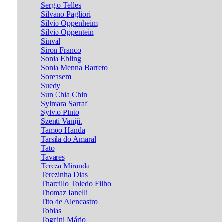
Sergio Telles
Silvano Pagliori
Silvio Oppenheim
Silvio Oppentein
Sinval
Siron Franco
Sonia Ebling
Sonia Menna Barreto
Sorensem
Suedy
Sun Chia Chin
Sylmara Sarraf
Sylvio Pinto
Szenti Vaniji.
Tamoo Handa
Tarsila do Amaral
Tato
Tavares
Tereza Miranda
Terezinha Dias
Tharcillo Toledo Filho
Thomaz Ianelli
Tito de Alencastro
Tobias
Tognini Mário