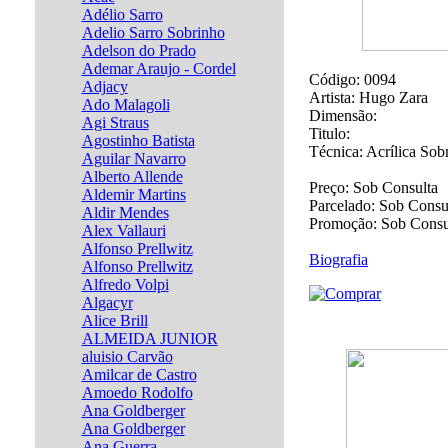
Adélio Sarro
Adelio Sarro Sobrinho
Adelson do Prado
Ademar Araujo - Cordel
Código:
0094
Adjacy
Artista:
Hugo Zara
Ado Malagoli
Dimensão:
Agi Straus
Titulo:
Agostinho Batista
Técnica:
Acrílica Sob
Aguilar Navarro
Alberto Allende
Preço:
Sob Consulta
Aldemir Martins
Parcelado:
Sob Consu
Aldir Mendes
Promoção:
Sob Consu
Alex Vallauri
Alfonso Prellwitz
Biografia
Alfonso Prellwitz
Alfredo Volpi
Algacyr
Alice Brill
ALMEIDA JUNIOR
aluisio Carvão
Amilcar de Castro
Amoedo Rodolfo
Ana Goldberger
Ana Goldberger
Ana Guerra