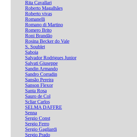
Rita Cavallari
Roberto Magalhães
Roberto vivas
Romanelli
Romano di Martino
Romero Brito
Roni Brandão
Rosina Becker do Vale
S. Soublet
Saboia
Salvador Rodrigues Junior
Salvati Giuseppe
Sandin Armando
Sandro Corradin
Sansão Pereira
Sanson Flexor
Santa Rosa
Sauro de Col
Scliar Carlos
SELMA DAFFRE
Senna
Sergio Const
Sergio Ferro
Sergio Gagliardi
Sergio Prado