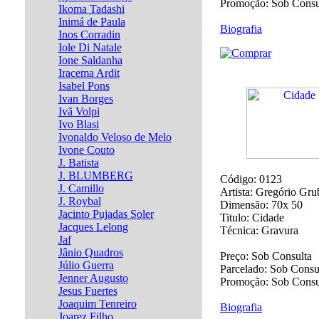
Promoção:
Sob Consu
Ikoma Tadashi
Inimá de Paula
Biografia
Inos Corradin
Iole Di Natale
Ione Saldanha
Iracema Ardit
Isabel Pons
Ivan Borges
Ivã Volpi
Ivo Blasi
Ivonaldo Veloso de Melo
Ivone Couto
J. Batista
J. BLUMBERG
Código:
0123
J. Camillo
Artista:
Gregório Gru
J. Roybal
Dimensão:
70x 50
Jacinto Pujadas Soler
Titulo:
Cidade
Jacques Lelong
Técnica:
Gravura
Jaf
Jânio Quadros
Preço:
Sob Consulta
Júlio Guerra
Parcelado:
Sob Consu
Jenner Augusto
Promoção:
Sob Consu
Jesus Fuertes
Joaquim Tenreiro
Biografia
Joarez Filho