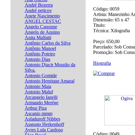
André Bezerra
Código:
0059
André peticov
Artista:
Manezinho Ar
Anete Nascimento
Dimensão:
65 x 47
ANGEL CESTAC
Titulo:
Angelo Canonne
Técnica:
Xilografia
Angelo de Aquino
Anita Malfatti
Preço:
650,00
Antônio Carlos da Silva
Parcelado:
Sob Consu
Antônio Manoel
Promoção:
Sob Consu
Antônio Poteiro
Antonio Dias
Biografia
Antonio Djacir Mourão da
Silva.
Antonio Gomide
Antonio Henrique Amaral
Antonio Maia
Antonio Maluf
Arcangelo Ianelli
Armando Merége
Arthur Piza
Ascanio mmm
Asfaduroff Nibbes
Augusto Herkenhoff
Ayres Lula Cardoso
Código:
0049