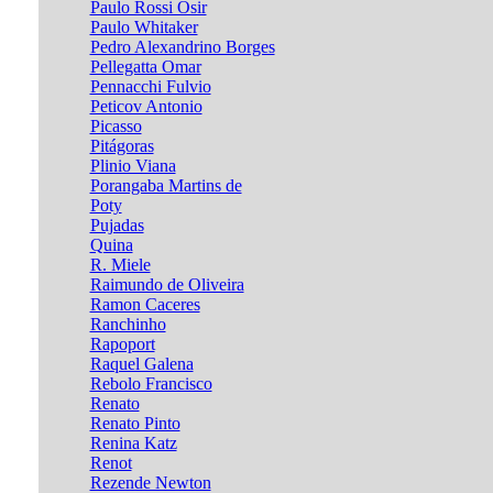
Paulo Rossi Osir
Paulo Whitaker
Pedro Alexandrino Borges
Pellegatta Omar
Pennacchi Fulvio
Peticov Antonio
Picasso
Pitágoras
Plinio Viana
Porangaba Martins de
Poty
Pujadas
Quina
R. Miele
Raimundo de Oliveira
Ramon Caceres
Ranchinho
Rapoport
Raquel Galena
Rebolo Francisco
Renato
Renato Pinto
Renina Katz
Renot
Rezende Newton