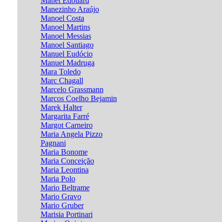
Manet Edouard
Manezinho Araújo
Manoel Costa
Manoel Martins
Manoel Messias
Manoel Santiago
Manuel Eudócio
Manuel Madruga
Mara Toledo
Marc Chagall
Marcelo Grassmann
Marcos Coelho Bejamin
Marek Halter
Margarita Farré
Margot Carneiro
Maria Angela Pizzo
Pagnani
Maria Bonome
Maria Conceição
Maria Leontina
Maria Polo
Mario Beltrame
Mario Gravo
Mario Gruber
Marisia Portinari