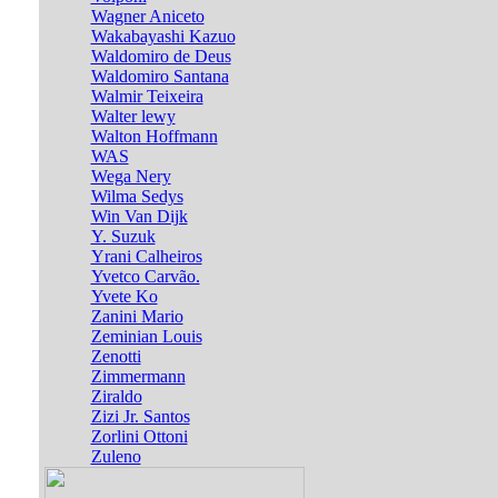
Wagner Aniceto
Wakabayashi Kazuo
Waldomiro de Deus
Waldomiro Santana
Walmir Teixeira
Walter lewy
Walton Hoffmann
WAS
Wega Nery
Wilma Sedys
Win Van Dijk
Y. Suzuk
Yrani Calheiros
Yvetco Carvão.
Yvete Ko
Zanini Mario
Zeminian Louis
Zenotti
Zimmermann
Ziraldo
Zizi Jr. Santos
Zorlini Ottoni
Zuleno