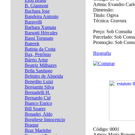
Élon Brasil
Artista:
Evandro Carl
B. Giannoni
Dimensão:
Bachara Jose
Titulo:
Ogiva
Bandeira Antonio
Técnica:
Gravura
Baravelli
Barbara Xumaia
Preço:
Sob Consulta
Barsotti Hércules
Parcelado:
Sob Consu
Bassi Torquato
Promoção:
Sob Consu
Baterek
Batista da Costa
Biografia
Bax, Petrônio
Bárrio Artur
Beatriz Milhazes
Bella Santiago
Belmiro de Almeida
Benedito Luizi
Benjamin Silva
Bernadelli H.
Bernardo Cid
Bianco Enrico
Bill Soares
Bonadei, Aldo
Borghese Innocencio
Braque
Código:
0001
Braz Marinho
Artista:
Maria Bonom