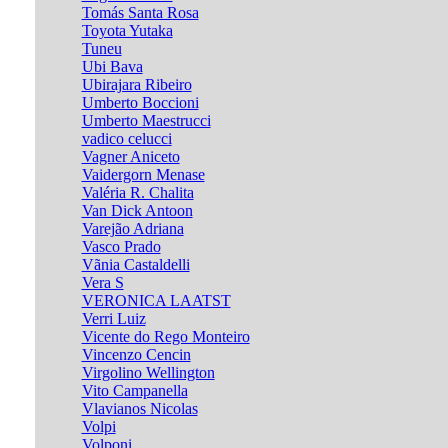
Tomás Santa Rosa
Toyota Yutaka
Tuneu
Ubi Bava
Ubirajara Ribeiro
Umberto Boccioni
Umberto Maestrucci
vadico celucci
Vagner Aniceto
Vaidergorn Menase
Valéria R. Chalita
Van Dick Antoon
Varejão Adriana
Vasco Prado
Vãnia Castaldelli
Vera S
VERONICA LAATST
Verri Luiz
Vicente do Rego Monteiro
Vincenzo Cencin
Virgolino Wellington
Vito Campanella
Vlavianos Nicolas
Volpi
Volponi