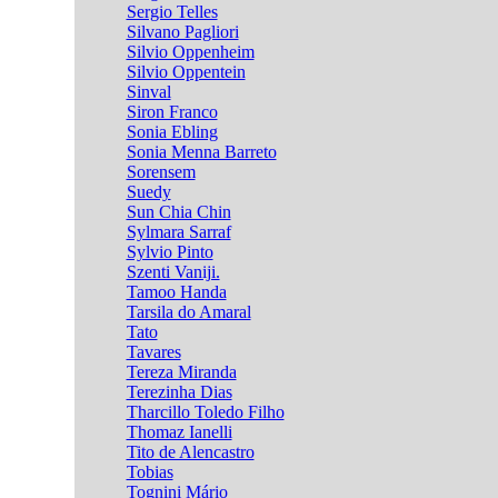
Sergio Telles
Silvano Pagliori
Silvio Oppenheim
Silvio Oppentein
Sinval
Siron Franco
Sonia Ebling
Sonia Menna Barreto
Sorensem
Suedy
Sun Chia Chin
Sylmara Sarraf
Sylvio Pinto
Szenti Vaniji.
Tamoo Handa
Tarsila do Amaral
Tato
Tavares
Tereza Miranda
Terezinha Dias
Tharcillo Toledo Filho
Thomaz Ianelli
Tito de Alencastro
Tobias
Tognini Mário