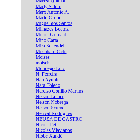
Mariza Quintana
Marly Salum
Marx Antonio A.
Mário Gruber
Miguel dos Santos
Milhazes Beatriz
Milton Grimaldi
Mino Carta
Mira Schendel
Mitsuharu Ochi
Moisés
moiseis
Mondego Luiz
N. Ferreira
Naji Ayoub
Nara Toledo
Narciso Conillo Martins
Nelson Leiner
Nelson Nobrega
Nelson Screnci
Nerival Rodrigues
NEUZA DE CASTRO
Nicola Petti
Nicolas Vlavianos
Niobe Xandó