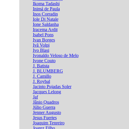
Ikoma Tadashi
Inimá de Paula
Inos Corradin
Iole Di Natale
Ione Saldanha
Iracema Ardit
Isabel Pons
Ivan Borges
Ivã Volpi
Ivo Blasi
Ivonaldo Veloso de Melo
Ivone Couto
J. Batista
J. BLUMBERG
J. Camillo
J. Roybal
Jacinto Pujadas Soler
Jacques Lelong
Jaf
Jânio Quadros
Júlio Guerra
Jenner Augusto
Jesus Fuertes
Joaquim Tenreiro
Joarez Filho