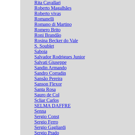
Rita Cavallari
Roberto Magalhães
Roberto vivas
Romanelli
Romano di Martino
Romero Brito
Roni Brandão
Rosina Becker do Vale
S. Soublet
Saboia
Salvador Rodrigues Junior
Salvati Giuseppe
Sandin Armando
Sandro Corradin
Sansão Pereira
Sanson Flexor
Santa Rosa
Sauro de Col
Scliar Carlos
SELMA DAFFRE
Senna
Sergio Const
Sergio Ferro
Sergio Gagliardi
Sergio Prado