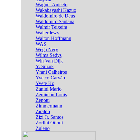
Wagner Aniceto
Wakabayashi Kazuo
Waldomiro de Deus
Waldomiro Santana
Walmir Teixeira
Walter lewy
Walton Hoffmann
WAS
Wega Nery
Wilma Sedys
Win Van Dijk
Y. Suzuk
Yrani Calheiros
Yvetco Carvão.
Yvete Ko
Zanini Mario
Zeminian Louis
Zenotti
Zimmermann
Ziraldo
Zizi Jr. Santos
Zorlini Ottoni
Zuleno