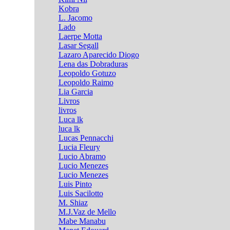
Kobra
L. Jacomo
Lado
Laerpe Motta
Lasar Segall
Lazaro Aparecido Diogo
Lena das Dobraduras
Leopoldo Gotuzo
Leopoldo Raimo
Lia Garcia
Livros
livros
Luca lk
luca lk
Lucas Pennacchi
Lucia Fleury
Lucio Abramo
Lucio Menezes
Lucio Menezes
Luis Pinto
Luis Sacilotto
M. Shiaz
M.J.Vaz de Mello
Mabe Manabu