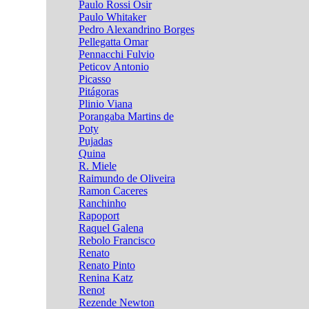
Paulo Rossi Osir
Paulo Whitaker
Pedro Alexandrino Borges
Pellegatta Omar
Pennacchi Fulvio
Peticov Antonio
Picasso
Pitágoras
Plinio Viana
Porangaba Martins de
Poty
Pujadas
Quina
R. Miele
Raimundo de Oliveira
Ramon Caceres
Ranchinho
Rapoport
Raquel Galena
Rebolo Francisco
Renato
Renato Pinto
Renina Katz
Renot
Rezende Newton