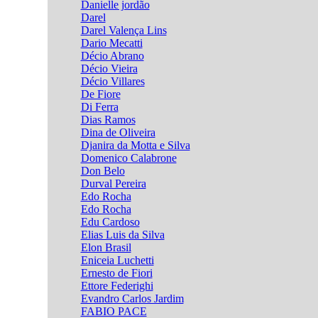
Danielle jordão
Darel
Darel Valença Lins
Dario Mecatti
Décio Abrano
Décio Vieira
Décio Villares
De Fiore
Di Ferra
Dias Ramos
Dina de Oliveira
Djanira da Motta e Silva
Domenico Calabrone
Don Belo
Durval Pereira
Edo Rocha
Edo Rocha
Edu Cardoso
Elias Luis da Silva
Elon Brasil
Eniceia Luchetti
Ernesto de Fiori
Ettore Federighi
Evandro Carlos Jardim
FABIO PACE