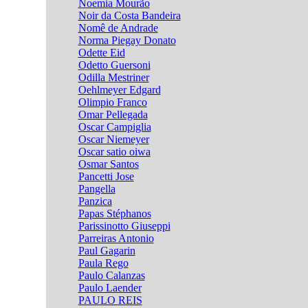
Noemia Mourão
Noir da Costa Bandeira
Nomê de Andrade
Norma Piegay Donato
Odette Eid
Odetto Guersoni
Odilla Mestriner
Oehlmeyer Edgard
Olimpio Franco
Omar Pellegada
Oscar Campiglia
Oscar Niemeyer
Oscar satio oiwa
Osmar Santos
Pancetti Jose
Pangella
Panzica
Papas Stéphanos
Parissinotto Giuseppi
Parreiras Antonio
Paul Gagarin
Paula Rego
Paulo Calanzas
Paulo Laender
PAULO REIS