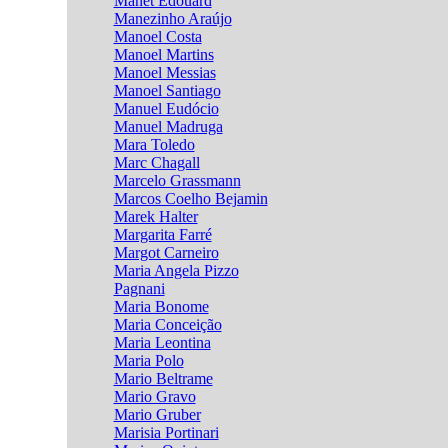
Manet Edouard
Manezinho Araújo
Manoel Costa
Manoel Martins
Manoel Messias
Manoel Santiago
Manuel Eudócio
Manuel Madruga
Mara Toledo
Marc Chagall
Marcelo Grassmann
Marcos Coelho Bejamin
Marek Halter
Margarita Farré
Margot Carneiro
Maria Angela Pizzo
Pagnani
Maria Bonome
Maria Conceição
Maria Leontina
Maria Polo
Mario Beltrame
Mario Gravo
Mario Gruber
Marisia Portinari