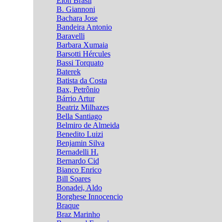
Élon Brasil
B. Giannoni
Bachara Jose
Bandeira Antonio
Baravelli
Barbara Xumaia
Barsotti Hércules
Bassi Torquato
Baterek
Batista da Costa
Bax, Petrônio
Bárrio Artur
Beatriz Milhazes
Bella Santiago
Belmiro de Almeida
Benedito Luizi
Benjamin Silva
Bernadelli H.
Bernardo Cid
Bianco Enrico
Bill Soares
Bonadei, Aldo
Borghese Innocencio
Braque
Braz Marinho