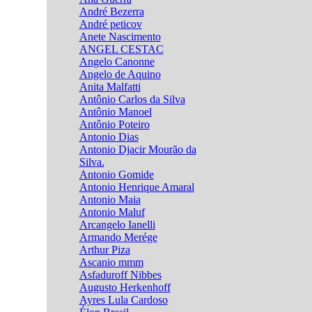
André Bezerra
André peticov
Anete Nascimento
ANGEL CESTAC
Angelo Canonne
Angelo de Aquino
Anita Malfatti
Antônio Carlos da Silva
Antônio Manoel
Antônio Poteiro
Antonio Dias
Antonio Djacir Mourão da
Silva.
Antonio Gomide
Antonio Henrique Amaral
Antonio Maia
Antonio Maluf
Arcangelo Ianelli
Armando Merége
Arthur Piza
Ascanio mmm
Asfaduroff Nibbes
Augusto Herkenhoff
Ayres Lula Cardoso