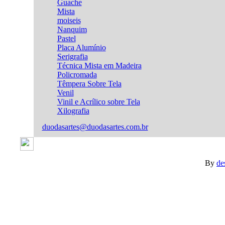
Guache
Mista
moiseis
Nanquim
Pastel
Placa Alumínio
Serigrafia
Técnica Mista em Madeira
Policromada
Têmpera Sobre Tela
Venil
Vinil e Acrílico sobre Tela
Xilografia
duodasartes@duodasartes.com.br
By
de