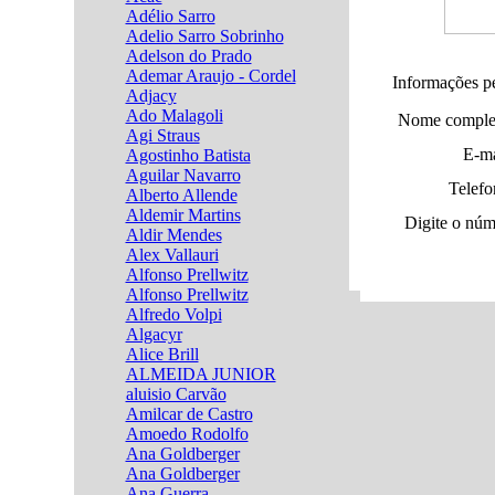
Adélio Sarro
Adelio Sarro Sobrinho
Adelson do Prado
Ademar Araujo - Cordel
Informações p
Adjacy
Ado Malagoli
Nome comple
Agi Straus
E-ma
Agostinho Batista
Aguilar Navarro
Telefo
Alberto Allende
Aldemir Martins
Digite o núm
Aldir Mendes
Alex Vallauri
Alfonso Prellwitz
Alfonso Prellwitz
Alfredo Volpi
Algacyr
Alice Brill
ALMEIDA JUNIOR
aluisio Carvão
Amilcar de Castro
Amoedo Rodolfo
Ana Goldberger
Ana Goldberger
Ana Guerra