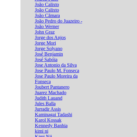
João Calixto
João Calixto
João Cãmara
João Pedro do Juazeiro -
João Werner
John Graz
Jorge dos Anjos
Jorge Mori
Jorge Solyano
José Benjamin
José Sabóia
Jose Antonio da Silva
Jose Paulo M. Fonseca
Jose Paulo Moreira da
Fonseca
Joubert Pantanero
Juarez Machado
Judith Lauand
Jules Balla
Jurradir Assis
Kaminagai Tadashi
Karol Kossak
Kennedy Banhia
kimi ni
Kimi Nii