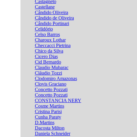
Castagneto
Castellane
Cândido Oliveira
Cândido de Oliveira
Cândido Portinari
Celidório
Celso Barros
Charoux Lothar
Checcacci Pietrina
Chico da Silva
Cicero Dias
Cid Bernardo
Claudio Mubarac
Cláudio Tozzi
Clodomiro Amazonas
Clovis Graciano
Concetto Pozzati
Concetto Pozzati
CONSTANCIA NERY
Cosme Martins
Cristina Parisi
Cunha Paraty
D.Martins
Dacosta Milton
Daniela Schneider