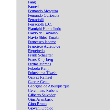
Fang
Farnesi
Fernando Mesquita
Fernando Odriozola
Ferraciolli
Ferraciolli L.C.
Fiamighi Hermelindo
Flavio de Carvalho
Flavio Shiró Tanaka
Francesco Iacomo
Francisco Aurélio de
Figueiredo
Frank Schaeffer
Frans Krajcberg
Freitas Martins
Fukuda Kenji
Fukushima Tikashi
Galvez Rafhael
Garcez Gentil
Georgina de Alburquerque
Gerchman, Rubens
Gilberto Salvador
Gina Arambasic
Gino Bruno
Giovani Óppido