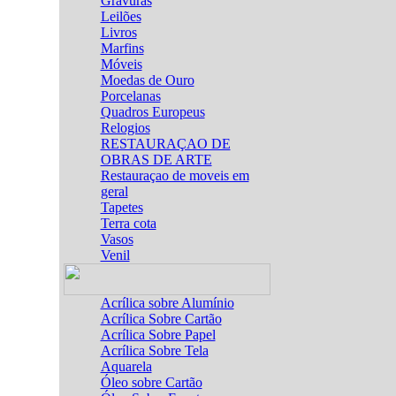
Gravuras
Leilões
Livros
Marfins
Móveis
Moedas de Ouro
Porcelanas
Quadros Europeus
Relogios
RESTAURAÇAO DE
OBRAS DE ARTE
Restauraçao de moveis em
geral
Tapetes
Terra cota
Vasos
Venil
Acrílica sobre Alumínio
Acrílica Sobre Cartão
Acrílica Sobre Papel
Acrílica Sobre Tela
Aquarela
Óleo sobre Cartão