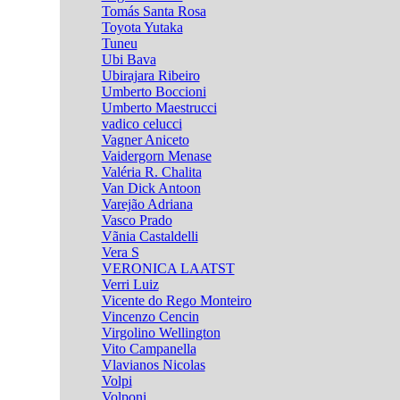
Tomás Santa Rosa
Toyota Yutaka
Tuneu
Ubi Bava
Ubirajara Ribeiro
Umberto Boccioni
Umberto Maestrucci
vadico celucci
Vagner Aniceto
Vaidergorn Menase
Valéria R. Chalita
Van Dick Antoon
Varejão Adriana
Vasco Prado
Vãnia Castaldelli
Vera S
VERONICA LAATST
Verri Luiz
Vicente do Rego Monteiro
Vincenzo Cencin
Virgolino Wellington
Vito Campanella
Vlavianos Nicolas
Volpi
Volponi