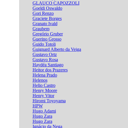
GLAUCO CAPOZZOLI
Goeldi Oswaldo
Gori Renzo
Graciete Borges
Granato Ivald
Graubem
Gregório Gruber
Guerino Grosso
Guido Totoli
Guignard Alberto da Veiga
Gustavo Ortz
Gustavo Rosa
Haydéa Santiago
Heitor dos Prazeres
Helena Prado
Helenos
Helio Castro
Henry Moore
Henry Vitor
Hiromi Toyoyama
HPW
Hugo Adami
Hugo Zara
Hugo Zara
Ignácio da Nega