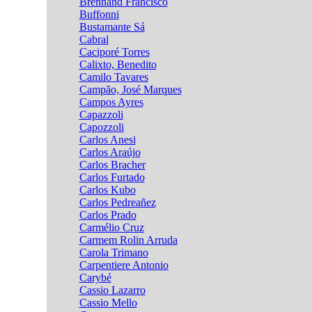
Brennand Francisco
Buffonni
Bustamante Sá
Cabral
Caciporé Torres
Calixto, Benedito
Camilo Tavares
Campão, José Marques
Campos Ayres
Capazzoli
Capozzoli
Carlos Anesi
Carlos Araújo
Carlos Bracher
Carlos Furtado
Carlos Kubo
Carlos Pedreañez
Carlos Prado
Carmélio Cruz
Carmem Rolin Arruda
Carola Trimano
Carpentiere Antonio
Carybé
Cassio Lazarro
Cassio Mello