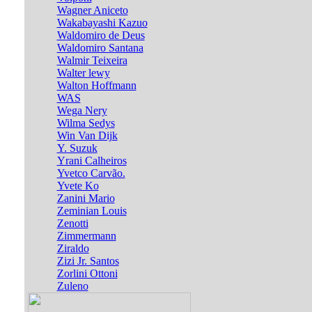
Wagner Aniceto
Wakabayashi Kazuo
Waldomiro de Deus
Waldomiro Santana
Walmir Teixeira
Walter lewy
Walton Hoffmann
WAS
Wega Nery
Wilma Sedys
Win Van Dijk
Y. Suzuk
Yrani Calheiros
Yvetco Carvão.
Yvete Ko
Zanini Mario
Zeminian Louis
Zenotti
Zimmermann
Ziraldo
Zizi Jr. Santos
Zorlini Ottoni
Zuleno