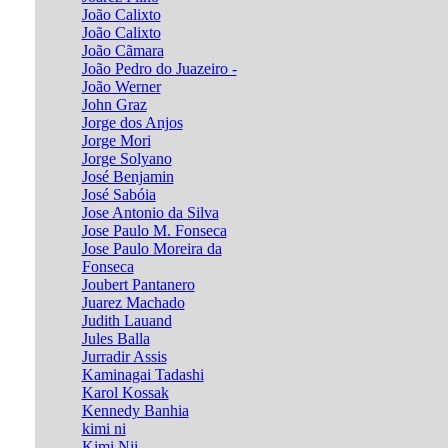
João Calixto
João Calixto
João Cãmara
João Pedro do Juazeiro -
João Werner
John Graz
Jorge dos Anjos
Jorge Mori
Jorge Solyano
José Benjamin
José Sabóia
Jose Antonio da Silva
Jose Paulo M. Fonseca
Jose Paulo Moreira da
Fonseca
Joubert Pantanero
Juarez Machado
Judith Lauand
Jules Balla
Jurradir Assis
Kaminagai Tadashi
Karol Kossak
Kennedy Banhia
kimi ni
Kimi Nii