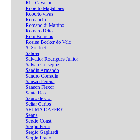
Rita Cavallari
Roberto Magalhães
Roberto vivas
Romanelli
Romano di Martino
Romero Brito
Roni Brandão
Rosina Becker do Vale
S. Soublet
Saboia
Salvador Rodrigues Junior
Salvati Giuseppe
Sandin Armando
Sandro Corradin
Sansão Pereira
Sanson Flexor
Santa Rosa
Sauro de Col
Scliar Carlos
SELMA DAFFRE
Senna
Sergio Const
Sergio Ferro
Sergio Gagliardi
Sergio Prado