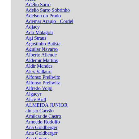
Adélio Sarro
Adelio Sarro Sobrinho
Adelson do Prado
Ademar Araujo - Cordel
Adjacy
Ado Malagoli
Agi Straus
Agostinho Batista
Aguilar Navarro
Alberto Allende
Aldemir Martins
Aldir Mendes
Alex Vallauri
Alfonso Prellwitz
Alfonso Prellwitz
Alfredo Volpi
Algacyr
Alice Brill
ALMEIDA JUNIOR
aluisio Carvão
Amilcar de Castro
Amoedo Rodolfo
Ana Goldberger
Ana Goldberger
Ana Guerra