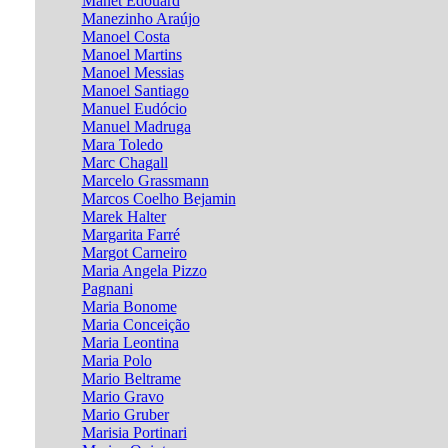
Manet Edouard
Manezinho Araújo
Manoel Costa
Manoel Martins
Manoel Messias
Manoel Santiago
Manuel Eudócio
Manuel Madruga
Mara Toledo
Marc Chagall
Marcelo Grassmann
Marcos Coelho Bejamin
Marek Halter
Margarita Farré
Margot Carneiro
Maria Angela Pizzo
Pagnani
Maria Bonome
Maria Conceição
Maria Leontina
Maria Polo
Mario Beltrame
Mario Gravo
Mario Gruber
Marisia Portinari