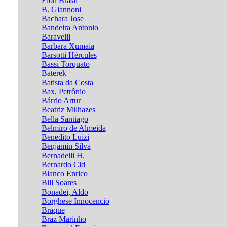
Élon Brasil
B. Giannoni
Bachara Jose
Bandeira Antonio
Baravelli
Barbara Xumaia
Barsotti Hércules
Bassi Torquato
Baterek
Batista da Costa
Bax, Petrônio
Bárrio Artur
Beatriz Milhazes
Bella Santiago
Belmiro de Almeida
Benedito Luizi
Benjamin Silva
Bernadelli H.
Bernardo Cid
Bianco Enrico
Bill Soares
Bonadei, Aldo
Borghese Innocencio
Braque
Braz Marinho