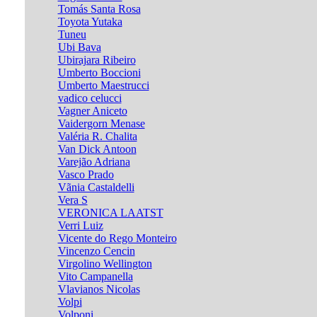
Tomás Santa Rosa
Toyota Yutaka
Tuneu
Ubi Bava
Ubirajara Ribeiro
Umberto Boccioni
Umberto Maestrucci
vadico celucci
Vagner Aniceto
Vaidergorn Menase
Valéria R. Chalita
Van Dick Antoon
Varejão Adriana
Vasco Prado
Vãnia Castaldelli
Vera S
VERONICA LAATST
Verri Luiz
Vicente do Rego Monteiro
Vincenzo Cencin
Virgolino Wellington
Vito Campanella
Vlavianos Nicolas
Volpi
Volponi