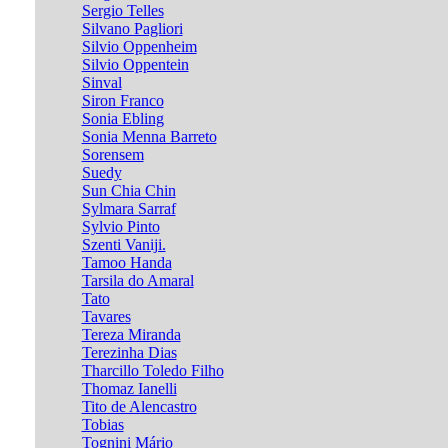
Sergio Telles
Silvano Pagliori
Silvio Oppenheim
Silvio Oppentein
Sinval
Siron Franco
Sonia Ebling
Sonia Menna Barreto
Sorensem
Suedy
Sun Chia Chin
Sylmara Sarraf
Sylvio Pinto
Szenti Vaniji.
Tamoo Handa
Tarsila do Amaral
Tato
Tavares
Tereza Miranda
Terezinha Dias
Tharcillo Toledo Filho
Thomaz Ianelli
Tito de Alencastro
Tobias
Tognini Mário