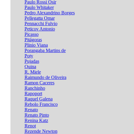
Paulo Rossi Osir
Paulo Whitaker
Pedro Alexandrino Borges
Pellegatta Omar
Pennacchi Fulvio
Peticov Antonio
Picasso
Pitágoras
Plinio Viana
Porangaba Martins de
Poty
Pujadas
Quina
R. Miele
Raimundo de Oliveira
Ramon Caceres
Ranchinho
Rapoport
Raquel Galena
Rebolo Francisco
Renato
Renato Pinto
Renina Katz
Renot
Rezende Newton