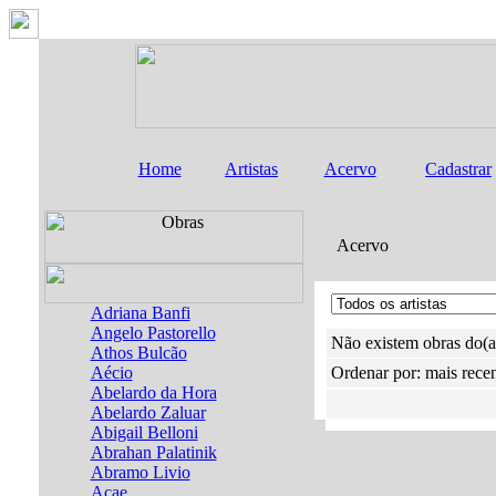
Home
Artistas
Acervo
Cadastrar
Acervo
Adriana Banfi
Angelo Pastorello
Não existem obras do(a)
Athos Bulcão
Aécio
Ordenar por: mais rece
Abelardo da Hora
Abelardo Zaluar
Abigail Belloni
Abrahan Palatinik
Abramo Livio
Acae