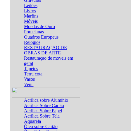
Gravuras
Leilões
Livros
Marfins
Móveis
Moedas de Ouro
Porcelanas
Quadros Europeus
Relogios
RESTAURAÇAO DE
OBRAS DE ARTE
Restauraçao de moveis em
geral
Tapetes
Terra cota
Vasos
Venil
Acrílica sobre Alumínio
Acrílica Sobre Cartão
Acrílica Sobre Papel
Acrílica Sobre Tela
Aquarela
Óleo sobre Cartão