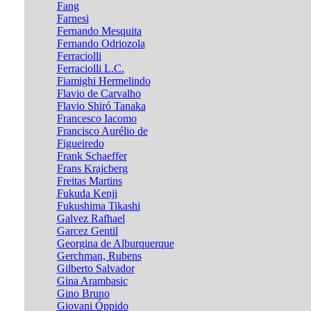
Fang
Farnesi
Fernando Mesquita
Fernando Odriozola
Ferraciolli
Ferraciolli L.C.
Fiamighi Hermelindo
Flavio de Carvalho
Flavio Shiró Tanaka
Francesco Iacomo
Francisco Aurélio de
Figueiredo
Frank Schaeffer
Frans Krajcberg
Freitas Martins
Fukuda Kenji
Fukushima Tikashi
Galvez Rafhael
Garcez Gentil
Georgina de Alburquerque
Gerchman, Rubens
Gilberto Salvador
Gina Arambasic
Gino Bruno
Giovani Óppido