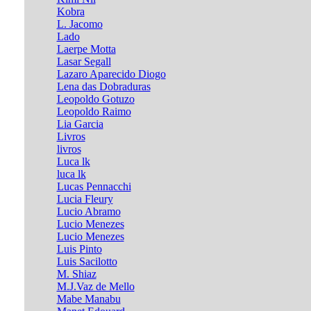
Kobra
L. Jacomo
Lado
Laerpe Motta
Lasar Segall
Lazaro Aparecido Diogo
Lena das Dobraduras
Leopoldo Gotuzo
Leopoldo Raimo
Lia Garcia
Livros
livros
Luca lk
luca lk
Lucas Pennacchi
Lucia Fleury
Lucio Abramo
Lucio Menezes
Lucio Menezes
Luis Pinto
Luis Sacilotto
M. Shiaz
M.J.Vaz de Mello
Mabe Manabu