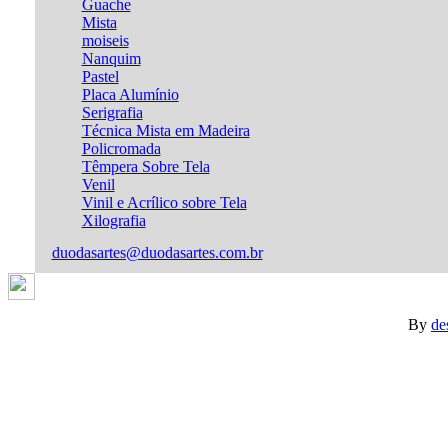
Guache
Mista
moiseis
Nanquim
Pastel
Placa Alumínio
Serigrafia
Técnica Mista em Madeira
Policromada
Têmpera Sobre Tela
Venil
Vinil e Acrílico sobre Tela
Xilografia
duodasartes@duodasartes.com.br
By
de