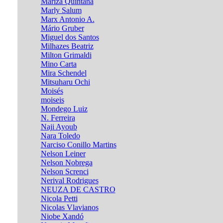
Mariza Quintana
Marly Salum
Marx Antonio A.
Mário Gruber
Miguel dos Santos
Milhazes Beatriz
Milton Grimaldi
Mino Carta
Mira Schendel
Mitsuharu Ochi
Moisés
moiseis
Mondego Luiz
N. Ferreira
Naji Ayoub
Nara Toledo
Narciso Conillo Martins
Nelson Leiner
Nelson Nobrega
Nelson Screnci
Nerival Rodrigues
NEUZA DE CASTRO
Nicola Petti
Nicolas Vlavianos
Niobe Xandó