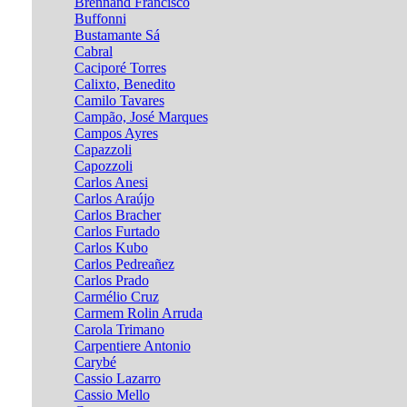
Brennand Francisco
Buffonni
Bustamante Sá
Cabral
Caciporé Torres
Calixto, Benedito
Camilo Tavares
Campão, José Marques
Campos Ayres
Capazzoli
Capozzoli
Carlos Anesi
Carlos Araújo
Carlos Bracher
Carlos Furtado
Carlos Kubo
Carlos Pedreañez
Carlos Prado
Carmélio Cruz
Carmem Rolin Arruda
Carola Trimano
Carpentiere Antonio
Carybé
Cassio Lazarro
Cassio Mello