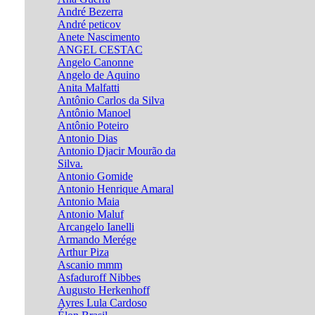
André Bezerra
André peticov
Anete Nascimento
ANGEL CESTAC
Angelo Canonne
Angelo de Aquino
Anita Malfatti
Antônio Carlos da Silva
Antônio Manoel
Antônio Poteiro
Antonio Dias
Antonio Djacir Mourão da
Silva.
Antonio Gomide
Antonio Henrique Amaral
Antonio Maia
Antonio Maluf
Arcangelo Ianelli
Armando Merége
Arthur Piza
Ascanio mmm
Asfaduroff Nibbes
Augusto Herkenhoff
Ayres Lula Cardoso