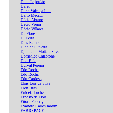
Danielle jordão
Darel
Darel Valença Lins
Dario Mecatti
Décio Abrano
Décio Vieira
Décio Villares
De Fiore
Di Ferra
Dias Ramos
Dina de Oliveira
Djanira da Motta e Silva
Domenico Calabrone
Don Belo
Durval Pereira
Edo Rocha
Edo Rocha
Edu Cardoso
Elias Luis da Silva
Elon Brasil
Eniceia Luchetti
Ernesto de Fiori
Ettore Federighi
Evandro Carlos Jardim
FABIO PACE