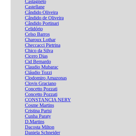
Castagneto
Castellane
Cândido Oliveira
Cândido de Oliveira
Cândido Portinari
Celidório
Celso Barros
Charoux Lothar
Checcacci Pietrina
Chico da Silva
Cicero Dias
Cid Bernardo
Claudio Mubarac
Cláudio Tozzi
Clodomiro Amazonas
Clovis Graciano
Concetto Pozzati
Concetto Pozzati
CONSTANCIA NERY
Cosme Martins
Cristina Parisi
Cunha Paraty
D.Martins
Dacosta Milton
Daniela Schneider