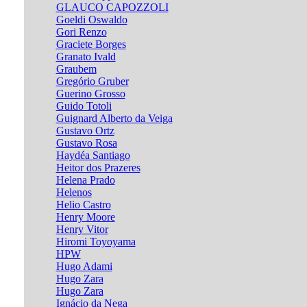
GLAUCO CAPOZZOLI
Goeldi Oswaldo
Gori Renzo
Graciete Borges
Granato Ivald
Graubem
Gregório Gruber
Guerino Grosso
Guido Totoli
Guignard Alberto da Veiga
Gustavo Ortz
Gustavo Rosa
Haydéa Santiago
Heitor dos Prazeres
Helena Prado
Helenos
Helio Castro
Henry Moore
Henry Vitor
Hiromi Toyoyama
HPW
Hugo Adami
Hugo Zara
Hugo Zara
Ignácio da Nega