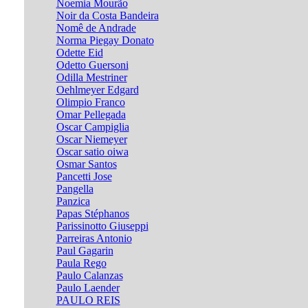
Noemia Mourão
Noir da Costa Bandeira
Nomê de Andrade
Norma Piegay Donato
Odette Eid
Odetto Guersoni
Odilla Mestriner
Oehlmeyer Edgard
Olimpio Franco
Omar Pellegada
Oscar Campiglia
Oscar Niemeyer
Oscar satio oiwa
Osmar Santos
Pancetti Jose
Pangella
Panzica
Papas Stéphanos
Parissinotto Giuseppi
Parreiras Antonio
Paul Gagarin
Paula Rego
Paulo Calanzas
Paulo Laender
PAULO REIS