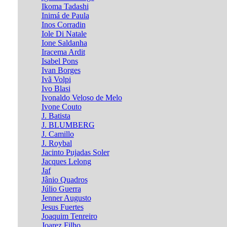
Ikoma Tadashi
Inimá de Paula
Inos Corradin
Iole Di Natale
Ione Saldanha
Iracema Ardit
Isabel Pons
Ivan Borges
Ivã Volpi
Ivo Blasi
Ivonaldo Veloso de Melo
Ivone Couto
J. Batista
J. BLUMBERG
J. Camillo
J. Roybal
Jacinto Pujadas Soler
Jacques Lelong
Jaf
Jânio Quadros
Júlio Guerra
Jenner Augusto
Jesus Fuertes
Joaquim Tenreiro
Joarez Filho