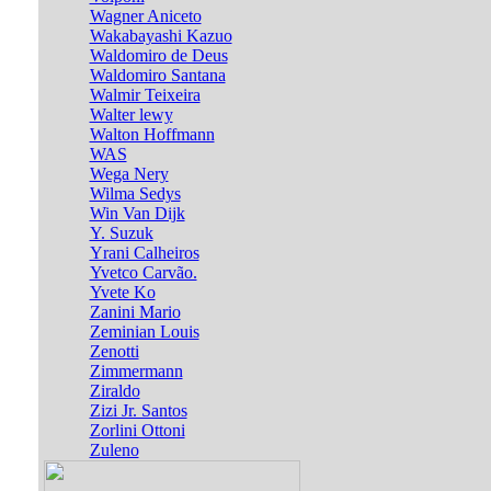
Wagner Aniceto
Wakabayashi Kazuo
Waldomiro de Deus
Waldomiro Santana
Walmir Teixeira
Walter lewy
Walton Hoffmann
WAS
Wega Nery
Wilma Sedys
Win Van Dijk
Y. Suzuk
Yrani Calheiros
Yvetco Carvão.
Yvete Ko
Zanini Mario
Zeminian Louis
Zenotti
Zimmermann
Ziraldo
Zizi Jr. Santos
Zorlini Ottoni
Zuleno