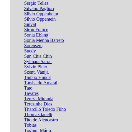
Sergio Telles
Silvano Pagliori
Silvio Oppenheim
Silvio Oppentein
Sinval
Siron Franco
Sonia Ebling
Sonia Menna Barreto
Sorensem
Suedy
Sun Chia Chin
Sylmara Sarraf
Sylvio Pinto
Szenti Vaniji.
Tamoo Handa
Tarsila do Amaral
Tato
Tavares
Tereza Miranda
Terezinha Dias
Tharcillo Toledo Filho
Thomaz Ianelli
Tito de Alencastro
Tobias
Tognini Mário