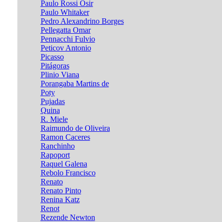
Paulo Rossi Osir
Paulo Whitaker
Pedro Alexandrino Borges
Pellegatta Omar
Pennacchi Fulvio
Peticov Antonio
Picasso
Pitágoras
Plinio Viana
Porangaba Martins de
Poty
Pujadas
Quina
R. Miele
Raimundo de Oliveira
Ramon Caceres
Ranchinho
Rapoport
Raquel Galena
Rebolo Francisco
Renato
Renato Pinto
Renina Katz
Renot
Rezende Newton