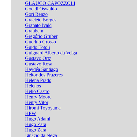
GLAUCO CAPOZZOLI
Goeldi Oswaldo
Gori Renzo
Graciete Borges
Granato Ivald
Graubem
Gregório Gruber
Guerino Grosso
Guido Totoli
Guignard Alberto da Veiga
Gustavo Ortz
Gustavo Rosa
Haydéa Santiago
Heitor dos Prazeres
Helena Prado
Helenos
Helio Castro
Henry Moore
Henry Vitor
Hiromi Toyoyama
HPW
Hugo Adami
Hugo Zara
Hugo Zara
Ignácio da Nega