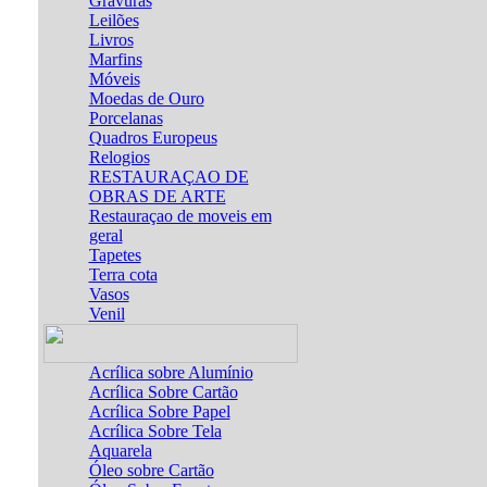
Gravuras
Leilões
Livros
Marfins
Móveis
Moedas de Ouro
Porcelanas
Quadros Europeus
Relogios
RESTAURAÇAO DE
OBRAS DE ARTE
Restauraçao de moveis em
geral
Tapetes
Terra cota
Vasos
Venil
Acrílica sobre Alumínio
Acrílica Sobre Cartão
Acrílica Sobre Papel
Acrílica Sobre Tela
Aquarela
Óleo sobre Cartão