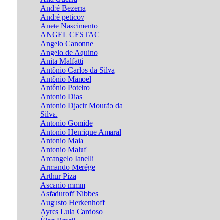
André Bezerra
André peticov
Anete Nascimento
ANGEL CESTAC
Angelo Canonne
Angelo de Aquino
Anita Malfatti
Antônio Carlos da Silva
Antônio Manoel
Antônio Poteiro
Antonio Dias
Antonio Djacir Mourão da
Silva.
Antonio Gomide
Antonio Henrique Amaral
Antonio Maia
Antonio Maluf
Arcangelo Ianelli
Armando Merége
Arthur Piza
Ascanio mmm
Asfaduroff Nibbes
Augusto Herkenhoff
Ayres Lula Cardoso