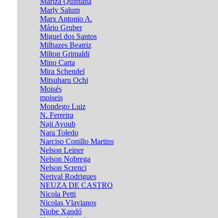
Mariza Quintana
Marly Salum
Marx Antonio A.
Mário Gruber
Miguel dos Santos
Milhazes Beatriz
Milton Grimaldi
Mino Carta
Mira Schendel
Mitsuharu Ochi
Moisés
moiseis
Mondego Luiz
N. Ferreira
Naji Ayoub
Nara Toledo
Narciso Conillo Martins
Nelson Leiner
Nelson Nobrega
Nelson Screnci
Nerival Rodrigues
NEUZA DE CASTRO
Nicola Petti
Nicolas Vlavianos
Niobe Xandó