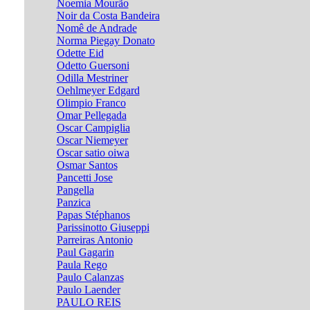
Noemia Mourão
Noir da Costa Bandeira
Nomê de Andrade
Norma Piegay Donato
Odette Eid
Odetto Guersoni
Odilla Mestriner
Oehlmeyer Edgard
Olimpio Franco
Omar Pellegada
Oscar Campiglia
Oscar Niemeyer
Oscar satio oiwa
Osmar Santos
Pancetti Jose
Pangella
Panzica
Papas Stéphanos
Parissinotto Giuseppi
Parreiras Antonio
Paul Gagarin
Paula Rego
Paulo Calanzas
Paulo Laender
PAULO REIS