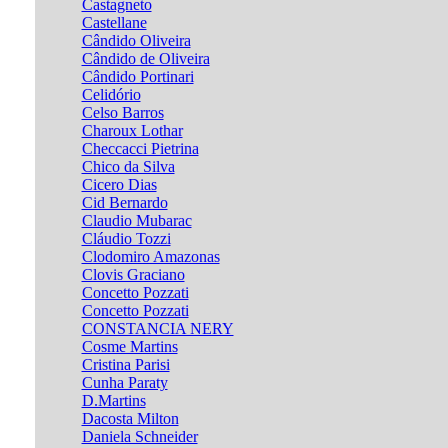
Castagneto
Castellane
Cândido Oliveira
Cândido de Oliveira
Cândido Portinari
Celidório
Celso Barros
Charoux Lothar
Checcacci Pietrina
Chico da Silva
Cicero Dias
Cid Bernardo
Claudio Mubarac
Cláudio Tozzi
Clodomiro Amazonas
Clovis Graciano
Concetto Pozzati
Concetto Pozzati
CONSTANCIA NERY
Cosme Martins
Cristina Parisi
Cunha Paraty
D.Martins
Dacosta Milton
Daniela Schneider