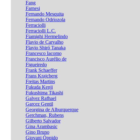
Fang
Farnesi
Fernando Mesquita
Fernando Odriozola
Ferraciolli
Ferraciolli L.C.
Fiamighi Hermelindo
Flavio de Carvalho
Flavio Shiró Tanaka
Francesco Iacomo
Francisco Aurélio de
Figueiredo
Frank Schaeffer
Frans Krajcberg
Freitas Martins
Fukuda Kenji
Fukushima Tikashi
Galvez Rafhael
Garcez Gentil
Georgina de Alburquerque
Gerchman, Rubens
Gilberto Salvador
Gina Arambasic
Gino Bruno
Giovani Óppido