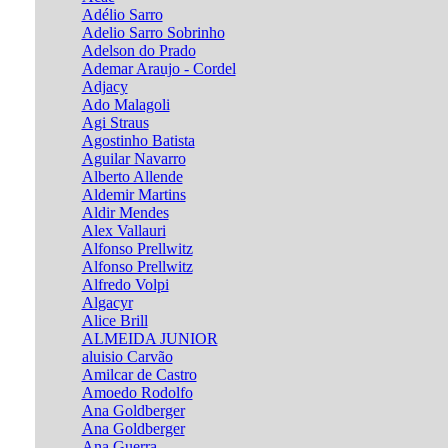
Adélio Sarro
Adelio Sarro Sobrinho
Adelson do Prado
Ademar Araujo - Cordel
Adjacy
Ado Malagoli
Agi Straus
Agostinho Batista
Aguilar Navarro
Alberto Allende
Aldemir Martins
Aldir Mendes
Alex Vallauri
Alfonso Prellwitz
Alfonso Prellwitz
Alfredo Volpi
Algacyr
Alice Brill
ALMEIDA JUNIOR
aluisio Carvão
Amilcar de Castro
Amoedo Rodolfo
Ana Goldberger
Ana Goldberger
Ana Guerra