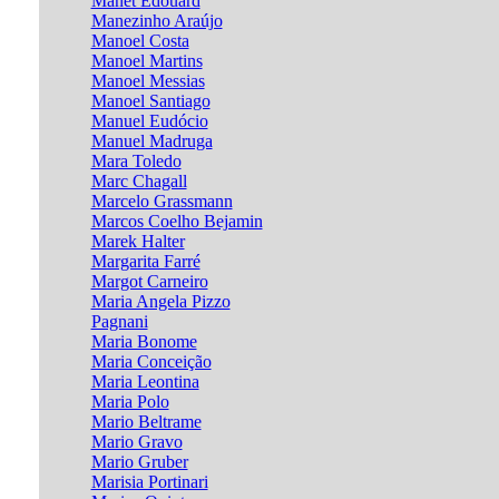
Manet Edouard
Manezinho Araújo
Manoel Costa
Manoel Martins
Manoel Messias
Manoel Santiago
Manuel Eudócio
Manuel Madruga
Mara Toledo
Marc Chagall
Marcelo Grassmann
Marcos Coelho Bejamin
Marek Halter
Margarita Farré
Margot Carneiro
Maria Angela Pizzo
Pagnani
Maria Bonome
Maria Conceição
Maria Leontina
Maria Polo
Mario Beltrame
Mario Gravo
Mario Gruber
Marisia Portinari