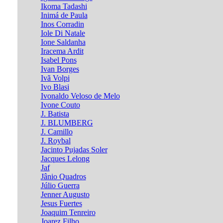
Ikoma Tadashi
Inimá de Paula
Inos Corradin
Iole Di Natale
Ione Saldanha
Iracema Ardit
Isabel Pons
Ivan Borges
Ivã Volpi
Ivo Blasi
Ivonaldo Veloso de Melo
Ivone Couto
J. Batista
J. BLUMBERG
J. Camillo
J. Roybal
Jacinto Pujadas Soler
Jacques Lelong
Jaf
Jânio Quadros
Júlio Guerra
Jenner Augusto
Jesus Fuertes
Joaquim Tenreiro
Joarez Filho