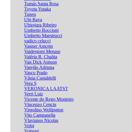
Tomás Santa Rosa
Toyota Yutaka
Tuneu
Ubi Bava
Ubirajara Ribeiro
Umberto Boccioni
Umberto Maestrucci
vadico celucci
Vagner Aniceto
Vaidergorn Menase
Valéria R. Chalita
Van Dick Antoon
Varejão Adriana
Vasco Prado
Vãnia Castaldelli
Vera S
VERONICA LAATST
Verri Luiz
Vicente do Rego Monteiro
Vincenzo Cencin
Virgolino Wellington
Vito Campanella
Vlavianos Nicolas
Volpi
Volponi