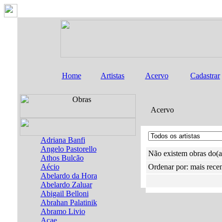
Home
Artistas
Acervo
Cadastrar
Acervo
Adriana Banfi
Angelo Pastorello
Não existem obras do(a
Athos Bulcão
Aécio
Ordenar por: mais rece
Abelardo da Hora
Abelardo Zaluar
Abigail Belloni
Abrahan Palatinik
Abramo Livio
Acae