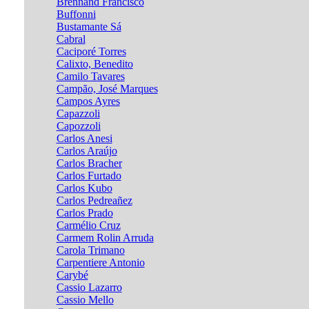
Brennand Francisco
Buffonni
Bustamante Sá
Cabral
Caciporé Torres
Calixto, Benedito
Camilo Tavares
Campão, José Marques
Campos Ayres
Capazzoli
Capozzoli
Carlos Anesi
Carlos Araújo
Carlos Bracher
Carlos Furtado
Carlos Kubo
Carlos Pedreañez
Carlos Prado
Carmélio Cruz
Carmem Rolin Arruda
Carola Trimano
Carpentiere Antonio
Carybé
Cassio Lazarro
Cassio Mello