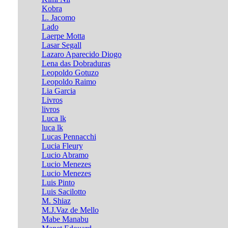
Kobra
L. Jacomo
Lado
Laerpe Motta
Lasar Segall
Lazaro Aparecido Diogo
Lena das Dobraduras
Leopoldo Gotuzo
Leopoldo Raimo
Lia Garcia
Livros
livros
Luca lk
luca lk
Lucas Pennacchi
Lucia Fleury
Lucio Abramo
Lucio Menezes
Lucio Menezes
Luis Pinto
Luis Sacilotto
M. Shiaz
M.J.Vaz de Mello
Mabe Manabu