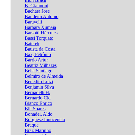
Élon Brasil
B. Giannoni
Bachara Jose
Bandeira Antonio
Baravelli
Barbara Xumaia
Barsotti Hércules
Bassi Torquato
Baterek
Batista da Costa
Bax, Petrônio
Bárrio Artur
Beatriz Milhazes
Bella Santiago
Belmiro de Almeida
Benedito Luizi
Benjamin Silva
Bernadelli H.
Bernardo Cid
Bianco Enrico
Bill Soares
Bonadei, Aldo
Borghese Innocencio
Braque
Braz Marinho