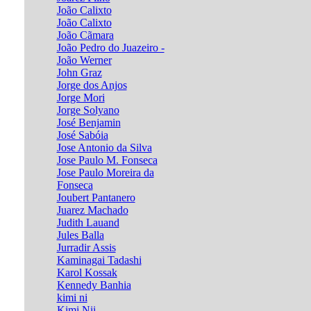
João Calixto
João Calixto
João Cãmara
João Pedro do Juazeiro -
João Werner
John Graz
Jorge dos Anjos
Jorge Mori
Jorge Solyano
José Benjamin
José Sabóia
Jose Antonio da Silva
Jose Paulo M. Fonseca
Jose Paulo Moreira da
Fonseca
Joubert Pantanero
Juarez Machado
Judith Lauand
Jules Balla
Jurradir Assis
Kaminagai Tadashi
Karol Kossak
Kennedy Banhia
kimi ni
Kimi Nii