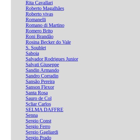
Rita Cavallari
Roberto Magalhães
Roberto vivas
Romanelli
Romano di Martino
Romero Brito
Roni Brandão
Rosina Becker do Vale
S. Soublet
Saboia
Salvador Rodrigues Junior
Salvati Giuseppe
Sandin Armando
Sandro Corradin
Sansão Pereira
Sanson Flexor
Santa Rosa
Sauro de Col
Scliar Carlos
SELMA DAFFRE
Senna
Sergio Const
Sergio Ferro
Sergio Gagliardi
Sergio Prado