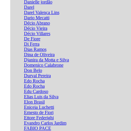
Danielle jordão
Darel
Darel Valença Lins
Dario Mecatti
Décio Abrano
Décio Vieira
Décio Villares
De Fiore
Di Ferra
Dias Ramos
Dina de Oliveira
Djanira da Motta e Silva
Domenico Calabrone
Don Belo
Durval Pereira
Edo Rocha
Edo Rocha
Edu Cardoso
Elias Luis da Silva
Elon Brasil
Eniceia Luchetti
Ernesto de Fiori
Ettore Federighi
Evandro Carlos Jardim
FABIO PACE