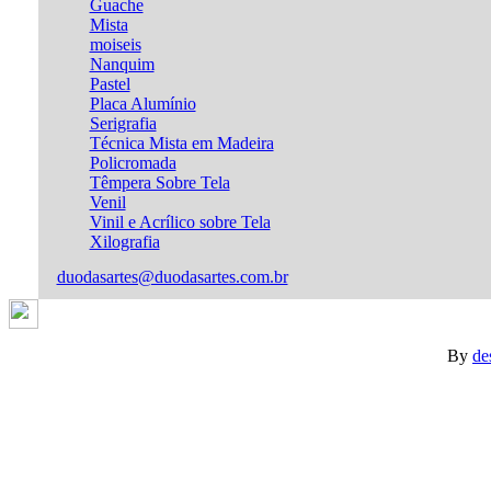
Guache
Mista
moiseis
Nanquim
Pastel
Placa Alumínio
Serigrafia
Técnica Mista em Madeira
Policromada
Têmpera Sobre Tela
Venil
Vinil e Acrílico sobre Tela
Xilografia
duodasartes@duodasartes.com.br
By
de